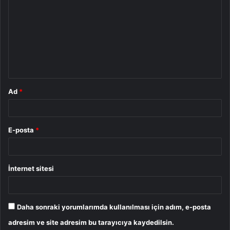
o
r
u
m
*
Ad
*
E-posta
*
İnternet sitesi
Daha sonraki yorumlarımda kullanılması için adım, e-posta
adresim ve site adresim bu tarayıcıya kaydedilsin.