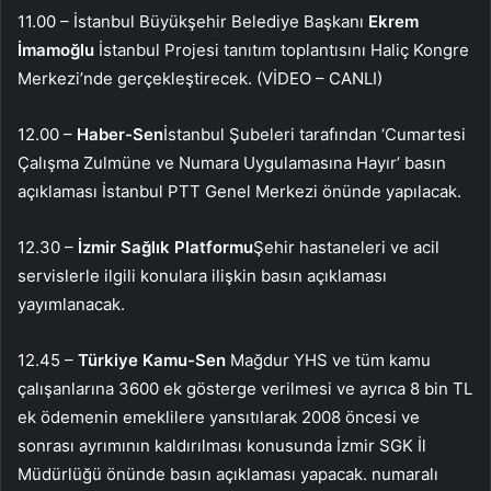
11.00 – İstanbul Büyükşehir Belediye Başkanı
Ekrem
İmamoğlu
İstanbul Projesi tanıtım toplantısını Haliç Kongre
Merkezi’nde gerçekleştirecek. (VİDEO – CANLI)
12.00 –
Haber-Sen
İstanbul Şubeleri tarafından ‘Cumartesi
Çalışma Zulmüne ve Numara Uygulamasına Hayır’ basın
açıklaması İstanbul PTT Genel Merkezi önünde yapılacak.
12.30 –
İzmir Sağlık Platformu
Şehir hastaneleri ve acil
servislerle ilgili konulara ilişkin basın açıklaması
yayımlanacak.
12.45 –
Türkiye Kamu-Sen
Mağdur YHS ve tüm kamu
çalışanlarına 3600 ek gösterge verilmesi ve ayrıca 8 bin TL
ek ödemenin emeklilere yansıtılarak 2008 öncesi ve
sonrası ayrımının kaldırılması konusunda İzmir SGK İl
Müdürlüğü önünde basın açıklaması yapacak. numaralı