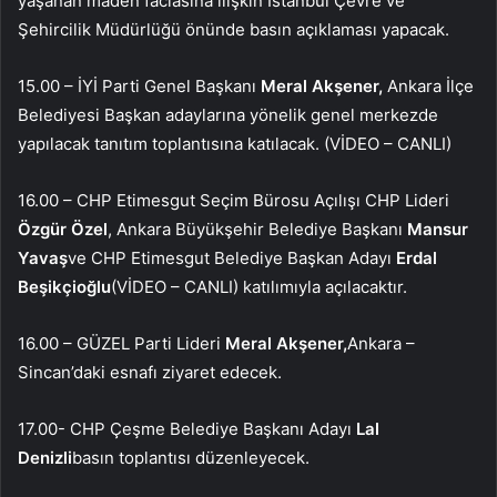
yaşanan maden faciasına ilişkin İstanbul Çevre ve
Şehircilik Müdürlüğü önünde basın açıklaması yapacak.
15.00 – İYİ Parti Genel Başkanı
Meral Akşener,
Ankara İlçe
Belediyesi Başkan adaylarına yönelik genel merkezde
yapılacak tanıtım toplantısına katılacak. (VİDEO – CANLI)
16.00 – CHP Etimesgut Seçim Bürosu Açılışı CHP Lideri
Özgür Özel
, Ankara Büyükşehir Belediye Başkanı
Mansur
Yavaş
ve CHP Etimesgut Belediye Başkan Adayı
Erdal
Beşikçioğlu
(VİDEO – CANLI) katılımıyla açılacaktır.
16.00 – GÜZEL Parti Lideri
Meral Akşener,
Ankara –
Sincan’daki esnafı ziyaret edecek.
17.00- CHP Çeşme Belediye Başkanı Adayı
Lal
Denizli
basın toplantısı düzenleyecek.