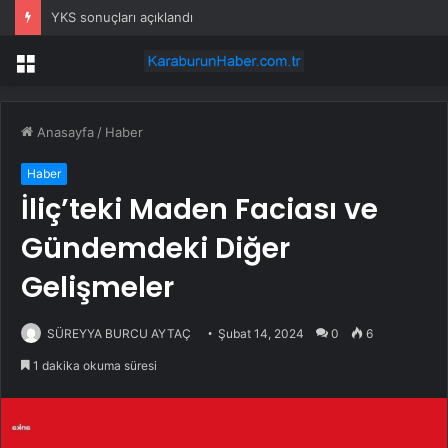
YKS sonuçları açıklandı
Menü
Anasayfa
/
Haber
Haber
İliç’teki Maden Faciası ve
Gündemdeki Diğer
Gelişmeler
SÜREYYA BURCU AYTAÇ
Şubat 14, 2024
0
6
1 dakika okuma süresi