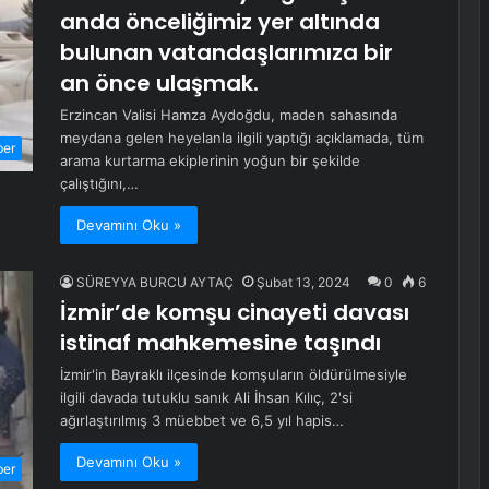
anda önceliğimiz yer altında
bulunan vatandaşlarımıza bir
an önce ulaşmak.
Erzincan Valisi Hamza Aydoğdu, maden sahasında
meydana gelen heyelanla ilgili yaptığı açıklamada, tüm
ber
arama kurtarma ekiplerinin yoğun bir şekilde
çalıştığını,…
Devamını Oku »
SÜREYYA BURCU AYTAÇ
Şubat 13, 2024
0
6
İzmir’de komşu cinayeti davası
istinaf mahkemesine taşındı
İzmir'in Bayraklı ilçesinde komşuların öldürülmesiyle
ilgili davada tutuklu sanık Ali İhsan Kılıç, 2'si
ağırlaştırılmış 3 müebbet ve 6,5 yıl hapis…
Devamını Oku »
ber