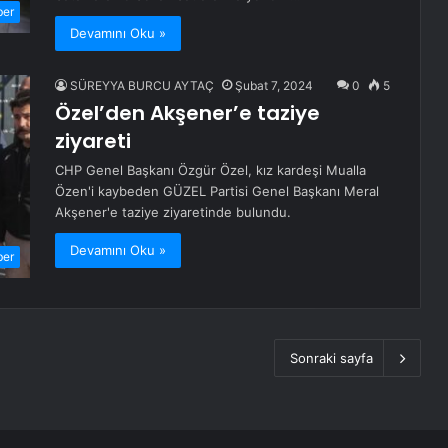
ber
Devamını Oku »
SÜREYYA BURCU AYTAÇ
Şubat 7, 2024
0
5
Özel’den Akşener’e taziye
ziyareti
CHP Genel Başkanı Özgür Özel, kız kardeşi Mualla
Özen'i kaybeden GÜZEL Partisi Genel Başkanı Meral
Akşener'e taziye ziyaretinde bulundu.
Devamını Oku »
ber
Sonraki sayfa