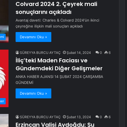
Colvard 2024 2. Çeyrek mali
sonuçlarını açıkladı
Avantaj daveti: Charles & Colvard 2024'ün ikinci
çeyreğine ilişkin mali sonuçları açıkladı
Devamını Oku »
omi
SÜREYYA BURCU AYTAÇ
Şubat 14, 2024
0
6
İliç’teki Maden Faciası ve
Gündemdeki Diğer Gelişmeler
ANKA HABER AJANSI 14 ŞUBAT 2024 ÇARŞAMBA
GÜNDEMİ
Devamını Oku »
ber
SÜREYYA BURCU AYTAÇ
Şubat 13, 2024
0
6
Erzincan Valisi Aydoğdu: Şu