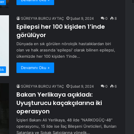
ber
SÜREYYA BURCU AYTAÇ
Şubat 9, 2024
0
8
Epilepsi her 100 kişiden 1’inde
görülüyor
Dünyada en sık görülen nörolojik hastalıklardan biri
olan ve halk arasında 'epilepsi' olarak bilinen epilepsi,
ülkemizde her 100 kişiden 1'inde…
Devamını Oku »
lık
SÜREYYA BURCU AYTAÇ
Şubat 9, 2024
0
6
Bakan Yerlikaya açıkladı:
Uyuşturucu kaçakçılarına iki
operasyon
İçişleri Bakanı Ali Yerlikaya, 48 ilde "NARKOGÜÇ-48"
operasyonu, 15 ilde ise İlaç Bileşeni Üreticileri, Bunları
Satanlara ve Sokak Satıcılarına yönelik…