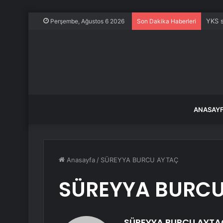
YKS s
Perşembe, Ağustos 6 2026
Son Dakika Haberleri
ANASAY
Anasayfa
/
SÜREYYA BURCU AYTAÇ
SÜREYYA BURCU
SÜREYYA BURCU AYTA