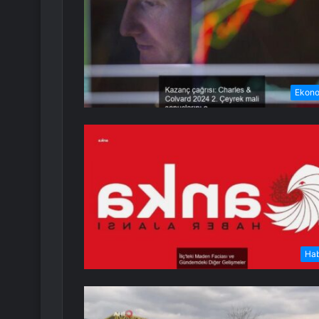
Ekon
Ha