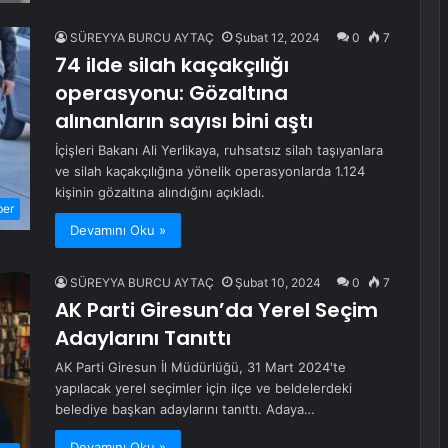
SÜREYYA BURCU AYTAÇ
Şubat 12, 2024
0
7
74 ilde silah kaçakçılığı
operasyonu: Gözaltına
alınanların sayısı bini aştı
İçişleri Bakanı Ali Yerlikaya, ruhsatsız silah taşıyanlara
ve silah kaçakçılığına yönelik operasyonlarda 1.124
kişinin gözaltına alındığını açıkladı.
ber
Devamını Oku »
SÜREYYA BURCU AYTAÇ
Şubat 10, 2024
0
7
AK Parti Giresun’da Yerel Seçim
Adaylarını Tanıttı
AK Parti Giresun İl Müdürlüğü, 31 Mart 2024'te
yapılacak yerel seçimler için ilçe ve beldelerdeki
belediye başkan adaylarını tanıttı. Adaya…
Devamını Oku »