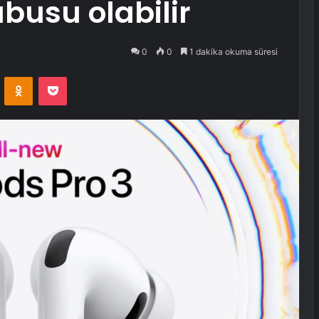
abusu olabilir
0
0
1 dakika okuma süresi
VKontakte
Odnoklassniki
Pocket