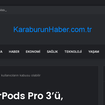
hissesi bugün neden düşüyor?
FA
HABER
EKONOMI
SAĞLIK
TEKNOLOJI
YAŞAM
kullanıcıların kabusu olabilir
rPods Pro 3’ü,