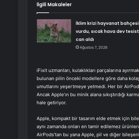
İlgili Makaleler
İklim krizi hayvanat bahçesi
vurdu, sıcak hava dev tesis
can aldı
Ağustos 7, 2026
iFixit uzmanları, kulaklıkları parçalarına ayırmak
bulunan pilin önceki modellere göre daha kolay ç
umutlarını yeşertmeye yetmedi. Her bir AirPod
Ancak Apple’ın bu minik alana sıkıştırdığı kar
hale getiriyor.
Apple, kompakt bir tasarım elde etmek için bile
aynı zamanda onları en tamir edilemez ürünlerden 
AirPods’tan bu yana Apple, pil ve diğer bileşenl