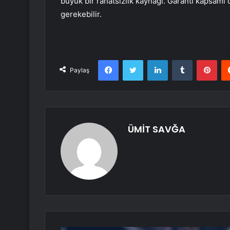
büyük bir rahatsızlık kaynağı. Garanti kapsamı
gerekebilir.
Facebook
Twitter
LinkedIn
Tumblr
Pint
Paylaş
ÜMİT SAVĞA