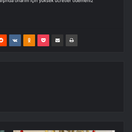
 dışında onarım için yüksek ücretler ödemeniz
erest
Reddit
VKontakte
Odnoklassniki
Pocket
E-Posta ile paylaş
Yazdır