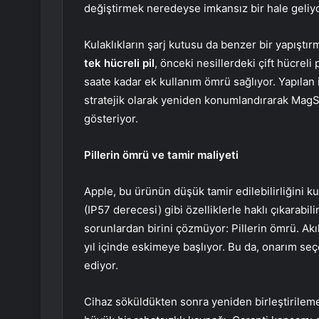
değiştirmek neredeyse imkansız bir hale geliyo
Kulaklıkların şarj kutusu da benzer bir yapıştır
tek hücreli pil
, önceki nesillerdeki çift hücreli p
saate kadar ek kullanım ömrü sağlıyor. Yapılan 
stratejik olarak yeniden konumlandırarak MagSa
gösteriyor.
Pillerin ömrü ve tamir maliyeti
Apple, bu ürünün düşük tamir edilebilirliğini ku
(IP57 derecesi) gibi özelliklerle haklı çıkarabil
sorunlardan birini çözmüyor: Pillerin ömrü. Akıll
yıl içinde eskimeye başlıyor. Bu da, onarım seç
ediyor.
Cihaz söküldükten sonra yeniden birleştirileme