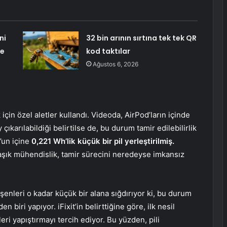
ni
32 bin arının sırtına tek tek QR
te
kod taktılar
Ağustos 6, 2026
 için özel aletler kullandı. Videoda, AirPod’ların içinde
ıkarılabildiği belirtilse de, bu durum tamir edilebilirlik
’un içine
0,221 Wh’lik küçük bir pil yerleştirilmiş.
maşık mühendislik, tamir sürecini neredeyse imkansız
şenleri o kadar küçük bir alana sığdırıyor ki, bu durum
biri yapıyor. iFixit’in belirttiğine göre, ilk nesil
eri yapıştırmayı tercih ediyor. Bu yüzden, pili