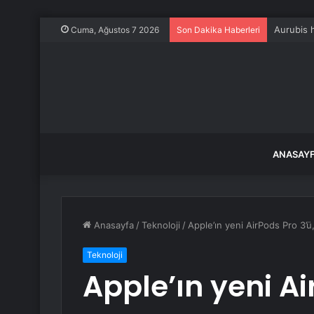
Aurubis 
Cuma, Ağustos 7 2026
Son Dakika Haberleri
ANASAY
Anasayfa
/
Teknoloji
/
Apple’ın yeni AirPods Pro 3’ü, 
Teknoloji
Apple’ın yeni Ai