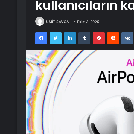
kullanıcıların k
ÜMİT SAVĞA
Ekim 3, 2025
Facebook
Twitter
LinkedIn
Tumblr
Pinterest
Reddit