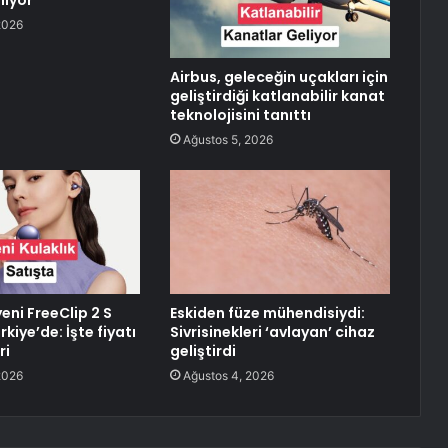
lıyor
2026
Airbus, geleceğin uçakları için
geliştirdiği katlanabilir kanat
teknolojisini tanıttı
Ağustos 5, 2026
eni FreeClip 2 S
Eskiden füze mühendisiydi:
rkiye’de: İşte fiyatı
Sivrisinekleri ‘avlayan’ cihaz
ri
geliştirdi
2026
Ağustos 4, 2026