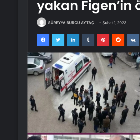
yakan Figen’in ö
SÜREYYA BURCU AYTAÇ
Şubat 1, 2023
Facebook
Twitter
LinkedIn
Tumblr
Pinterest
Reddit