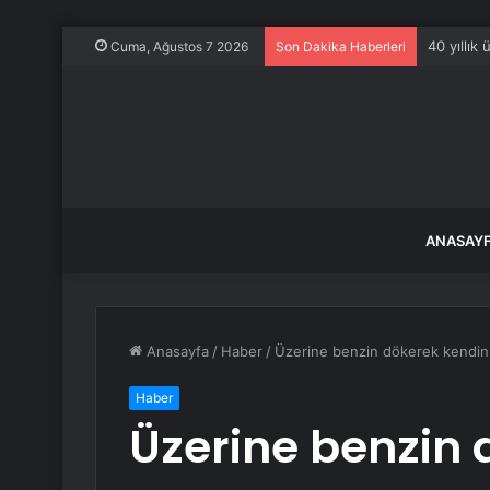
40 yıllık
Cuma, Ağustos 7 2026
Son Dakika Haberleri
ANASAY
Anasayfa
/
Haber
/
Üzerine benzin dökerek kendini 
Haber
Üzerine benzin 