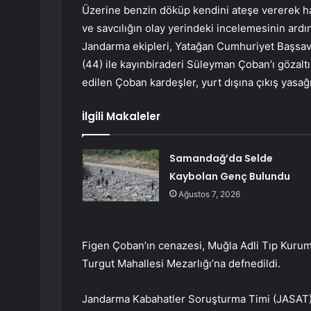
Üzerine benzin döküp kendini ateşe vererek hay
ve savcılığın olay yerindeki incelemesinin ard
Jandarma ekipleri, Yatağan Cumhuriyet Başsavc
(44) ile kayınbiraderi Süleyman Çoban’ı gözaltı
edilen Çoban kardeşler, yurt dışına çıkış yasağı 
İlgili Makaleler
Samandağ’da Selde
Kaybolan Genç Bulundu
Ağustos 7, 2026
Figen Çoban’ın cenazesi, Muğla Adli Tıp Kurum
Turgut Mahallesi Mezarlığı’na defnedildi.
Jandarma Kabahatler Soruşturma Timi (JASAT) gö