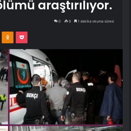
lümü araştırılıyor.
0
9
1 dakika okuma süresi
VKontakte
Odnoklassniki
Pocket