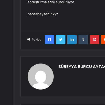
soruşturmalarını sürdürüyor.
haberbeysehir.xyz
Facebook
Twitter
LinkedIn
Tumblr
Pint
Paylaş
SÜREYYA BURCU AYTA