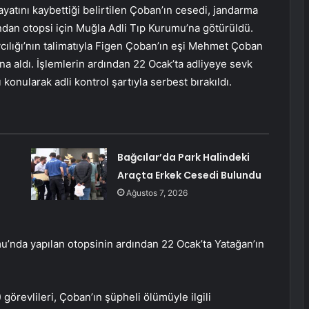
atını kaybettiği belirtilen Çoban’ın cesedi, jandarma
ından otopsi için Muğla Adli Tıp Kurumu’na götürüldü.
ılığı’nın talimatıyla Figen Çoban’ın eşi Mehmet Çoban
na aldı. İşlemlerin ardından 22 Ocak’ta adliyeye sevk
konularak adli kontrol şartıyla serbest bırakıldı.
Bağcılar’da Park Halindeki
Araçta Erkek Cesedi Bulundu
Ağustos 7, 2026
u’nda yapılan otopsinin ardından 22 Ocak’ta Yatağan’ın
revlileri, Çoban’ın şüpheli ölümüyle ilgili