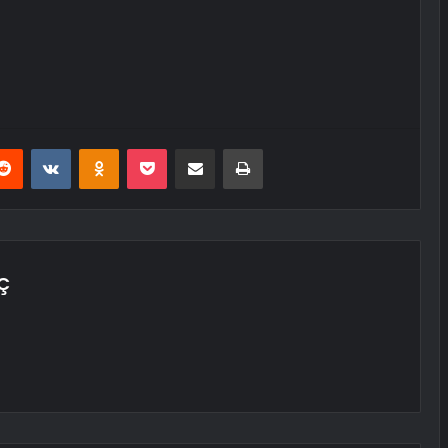
erest
Reddit
VKontakte
Odnoklassniki
Pocket
E-Posta ile paylaş
Yazdır
Ç