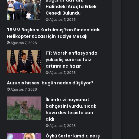
Bağcılar’da Park
Halindeki Araçta Erkek
Cesedi Bulundu
Ağustos 7, 2026
TBMM Başkanı Kurtulmuş’tan Sincan’daki
Helikopter Kazası İçin Taziye Mesajı
Ağustos 7, 2026
FT: Warsh enflasyonda
yükseliş sürerse faiz
artırımına hazır
Ağustos 7, 2026
Aurubis hissesi bugün neden düşüyor?
Ağustos 7, 2026
İklim krizi hayvanat
bahçesini vurdu, sıcak
hava dev tesiste can
aldı
Ağustos 7, 2026
Öykü Serter kimdir, ne iş