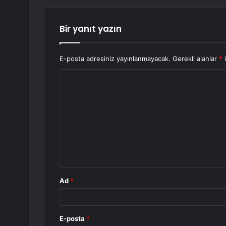
Bir yanıt yazın
E-posta adresiniz yayınlanmayacak.
Gerekli alanlar
*
i
Y
o
r
u
m
*
Ad
*
E-posta
*