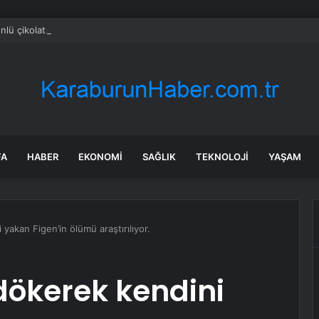
 ünlü çikolata devine kayyum atandı
FA
HABER
EKONOMI
SAĞLIK
TEKNOLOJI
YAŞAM
yakan Figen’in ölümü araştırılıyor.
dökerek kendini