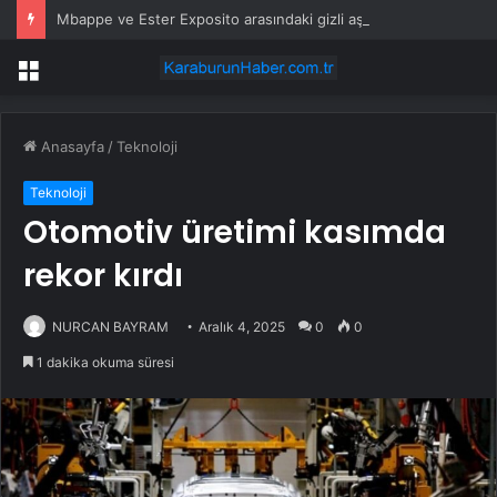
Mbappe ve Ester Exposito arasındaki gizli aşk sosyal medya paylaşımıyla kesinlik kazandı
Menü
Anasayfa
/
Teknoloji
Teknoloji
Otomotiv üretimi kasımda
rekor kırdı
NURCAN BAYRAM
Aralık 4, 2025
0
0
1 dakika okuma süresi