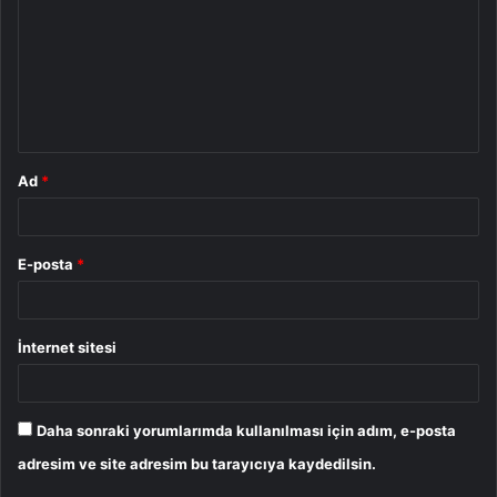
r
u
m
*
Ad
*
E-posta
*
İnternet sitesi
Daha sonraki yorumlarımda kullanılması için adım, e-posta
adresim ve site adresim bu tarayıcıya kaydedilsin.