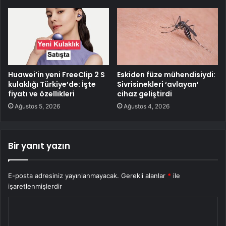
Huawei’in yeni FreeClip 2 S
Eskiden füze mühendisiydi:
kulaklığı Türkiye’de: İşte
Sivrisinekleri ‘avlayan’
fiyatı ve özellikleri
cihaz geliştirdi
Ağustos 5, 2026
Ağustos 4, 2026
Bir yanıt yazın
E-posta adresiniz yayınlanmayacak.
Gerekli alanlar
*
ile
işaretlenmişlerdir
Y
o