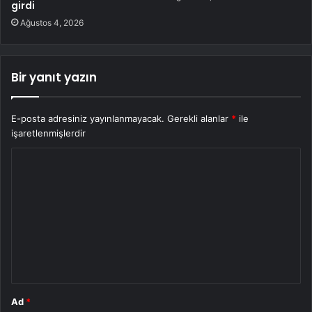
girdi
Ağustos 4, 2026
Bir yanıt yazın
E-posta adresiniz yayınlanmayacak.
Gerekli alanlar
*
ile
işaretlenmişlerdir
Y
o
r
u
m
*
Ad
*