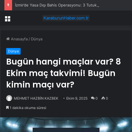
İzmir’de Yasa Dışı Bahis Operasyonu: 3 Tutuklama
Menü
Anasayfa
/
Dünya
Dünya
Bugün hangi maçlar var? 8
Ekim maç takvimi! Bugün
kimin maçı var?
MEHMET HAZBİN KAZBEK
Ekim 9, 2025
0
0
1 dakika okuma süresi