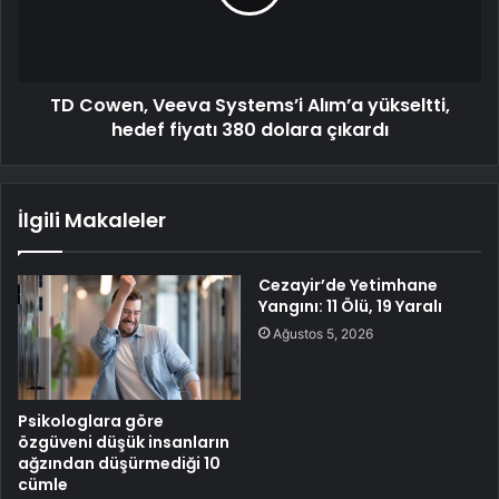
TD Cowen, Veeva Systems’i Alım’a yükseltti,
hedef fiyatı 380 dolara çıkardı
İlgili Makaleler
Cezayir’de Yetimhane
Yangını: 11 Ölü, 19 Yaralı
Ağustos 5, 2026
Psikologlara göre
özgüveni düşük insanların
ağzından düşürmediği 10
cümle