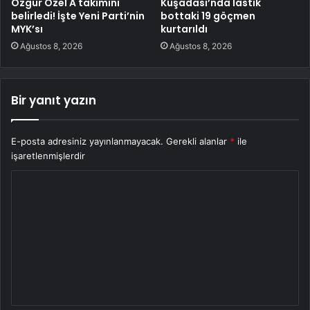
Özgür Özel A takımını
Kuşadası’nda lastik
belirledi! İşte Yeni Parti’nin
bottaki 19 göçmen
MYK’sı
kurtarıldı
Ağustos 8, 2026
Ağustos 8, 2026
Bir yanıt yazın
E-posta adresiniz yayınlanmayacak.
Gerekli alanlar
*
ile
işaretlenmişlerdir
Y
o
r
u
m
*