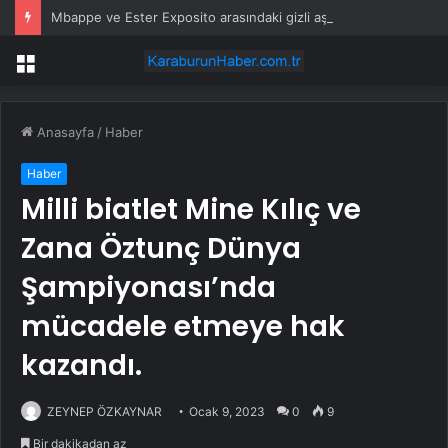
Mbappe ve Ester Exposito arasındaki gizli aşk sosyal medya paylaşımıyla kesinlik kazandı
Menü
Anasayfa
/
Haber
Haber
Milli biatlet Mine Kılıç ve
Zana Öztunç Dünya
Şampiyonası’nda
mücadele etmeye hak
kazandı.
ZEYNEP ÖZKAYNAR
Ocak 9, 2023
0
9
Bir dakikadan az