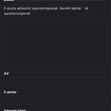
E-posta adresiniz yayınlanmayacak.
Gerekli alanlar
*
ile
işaretlenmişlerdir
Y
o
r
u
m
*
Ad
*
E-posta
*
İnternet sitesi