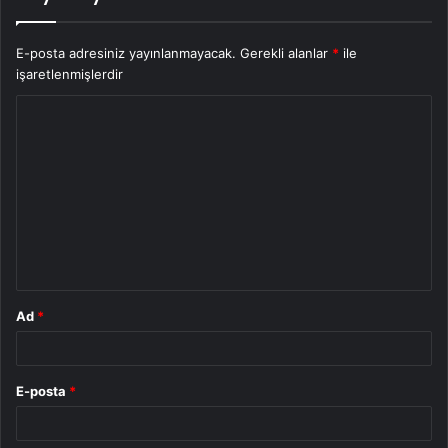
E-posta adresiniz yayınlanmayacak.
Gerekli alanlar
*
ile
işaretlenmişlerdir
Y
o
r
u
m
*
Ad
*
E-posta
*