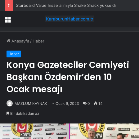
Starboard Value hisse alımıyla Shake Shack yükseldi
Menü
Anasayfa
/
Haber
Haber
Konya Gazeteciler Cemiyeti
Başkanı Özdemir’den 10
Ocak mesajı
MAZLUM KAYNAK
Ocak 9, 2023
0
14
Bir dakikadan az