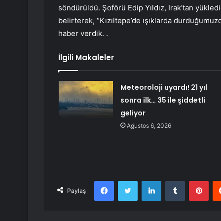
söndürüldü. Şoförü Edip Yıldız, Irak’tan yükle
belirterek, “Kızıltepe’de ışıklarda durduğumuz
haber verdik. .
İlgili Makaleler
Meteoroloji uyardı! 21 yıl
sonra ilk… 35 ile şiddetli
geliyor
Ağustos 6, 2026
Facebook
Twitter
LinkedIn
Tumblr
Pint
Paylaş