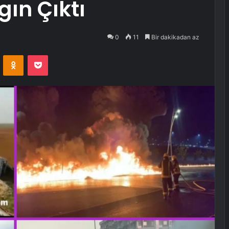
ın Çıktı
0
11
Bir dakikadan az
VKontakte
Odnoklassniki
Pocket