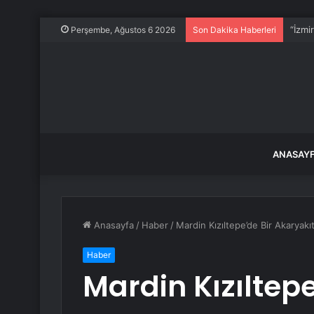
“İzmi
Perşembe, Ağustos 6 2026
Son Dakika Haberleri
ANASAY
Anasayfa
/
Haber
/
Mardin Kızıltepe’de Bir Akaryakı
Haber
Mardin Kızıltepe