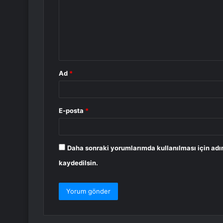
r
u
m
*
Ad
*
E-posta
*
Daha sonraki yorumlarımda kullanılması için adı
kaydedilsin.