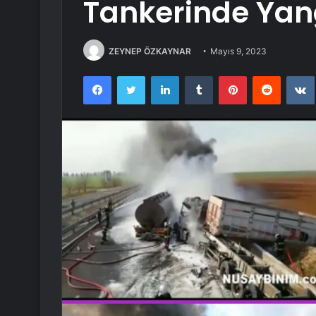
Tankerinde Yang
ZEYNEP ÖZKAYNAR
Mayıs 9, 2023
Facebook
Twitter
LinkedIn
Tumblr
Pinterest
Reddit