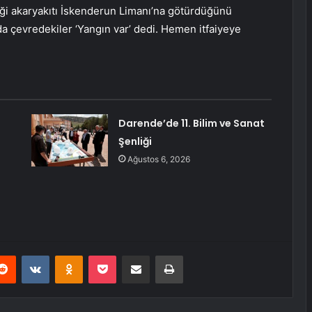
diği akaryakıtı İskenderun Limanı’na götürdüğünü
da çevredekiler ‘Yangın var’ dedi. Hemen itfaiyeye
Darende’de 11. Bilim ve Sanat
Şenliği
Ağustos 6, 2026
erest
Reddit
VKontakte
Odnoklassniki
Pocket
E-Posta ile paylaş
Yazdır