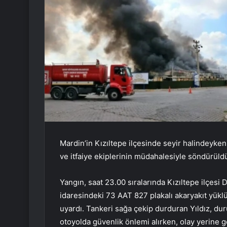
Mardin’in Kızıltepe ilçesinde seyir halindeyken
ve itfaiye ekiplerinin müdahalesiyle söndürüld
Yangın, saat 23.00 sıralarında Kızıltepe ilçes
idaresindeki 73 AAT 827 plakalı akaryakıt yükl
uyardı. Tankeri sağa çekip durduran Yıldız, duru
otoyolda güvenlik önlemi alırken, olay yerine g