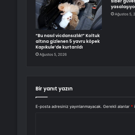
siber güve
yasalaşıyo
Ağustos 5, 
“Bu nasıl vicdansızlık!” Koltuk
altına gizlenen 5 yavru köpek
Kapıkule’de kurtarıldı
Ağustos 5, 2026
Bir yanıt yazın
E-posta adresiniz yayınlanmayacak.
Gerekli alanlar
*
i
Y
o