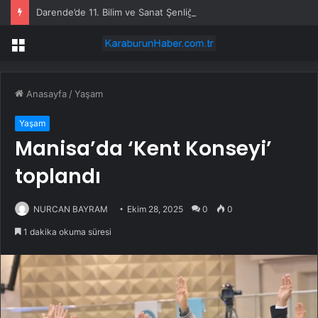
Darende’de 11. Bilim ve Sanat Şenliği
Menü
Anasayfa
/
Yaşam
Yaşam
Manisa’da ‘Kent Konseyi’
toplandı
NURCAN BAYRAM
Ekim 28, 2025
0
0
1 dakika okuma süresi