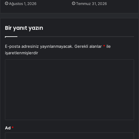
Ağustos 1, 2026
Temmuz 31, 2026
Bir yanıt yazın
E-posta adresiniz yayınlanmayacak.
Gerekli alanlar
*
ile
işaretlenmişlerdir
Y
o
r
u
m
*
Ad
*