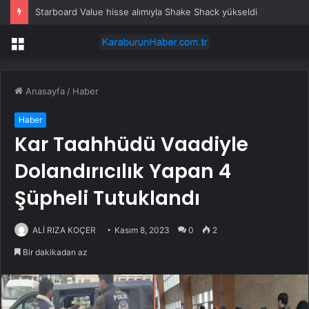
Starboard Value hisse alımıyla Shake Shack yükseldi
Menü
Anasayfa
/
Haber
Haber
Kar Taahhüdü Vaadiyle
Dolandırıcılık Yapan 4
Şüpheli Tutuklandı
ALİ RIZA KOÇER
Kasım 8, 2023
0
2
Bir dakikadan az