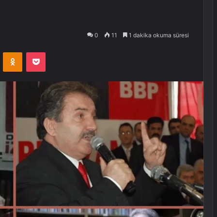
0
11
1 dakika okuma süresi
VKontakte
Odnoklassniki
Pocket