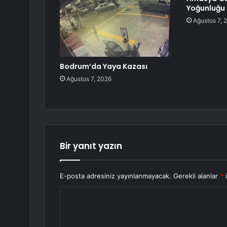
Yoğunluğu
Ağustos 7, 
Bodrum’da Yaya Kazası
Ağustos 7, 2026
Bir yanıt yazın
E-posta adresiniz yayınlanmayacak.
Gerekli alanlar
*
i
Y
o
r