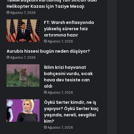
TBMM Başkanı Kurtulmuş’tan Sincan’daki
Helikopter Kazası İçin Taziye Mesajı
Ağustos 7, 2026
FT: Warsh enflasyonda
yükseliş sürerse faiz
artırımına hazır
Ağustos 7, 2026
Aurubis hissesi bugün neden düşüyor?
Ağustos 7, 2026
İklim krizi hayvanat
bahçesini vurdu, sıcak
hava dev tesiste can
aldı
Ağustos 7, 2026
Öykü Serter kimdir, ne iş
yapıyor? Öykü Serter kaç
yaşında, nereli, sevgilisi
kim?
Ağustos 7, 2026