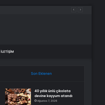
 kazandı
İLETIŞIM
Son Eklenen
40 yıllık ünlü çikolata
devine kayyum atandı
Ağustos 7, 2026