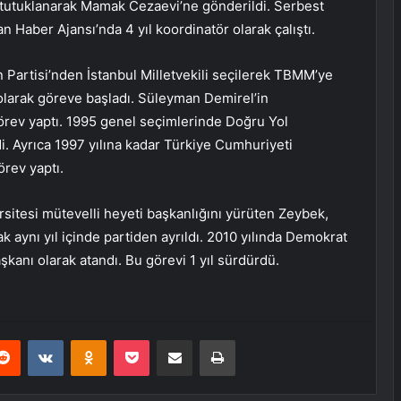
a tutuklanarak Mamak Cezaevi’ne gönderildi. Serbest
n Haber Ajansı’nda 4 yıl koordinatör olarak çalıştı.
 Partisi’nden İstanbul Milletvekili seçilerek TBMM’ye
ı olarak göreve başladı. Süleyman Demirel’in
rev yaptı. 1995 genel seçimlerinde Doğru Yol
di. Ayrıca 1997 yılına kadar Türkiye Cumhuriyeti
rev yaptı.
sitesi mütevelli heyeti başkanlığını yürüten Zeybek,
ak aynı yıl içinde partiden ayrıldı. 2010 yılında Demokrat
kanı olarak atandı. Bu görevi 1 yıl sürdürdü.
erest
Reddit
VKontakte
Odnoklassniki
Pocket
E-Posta ile paylaş
Yazdır