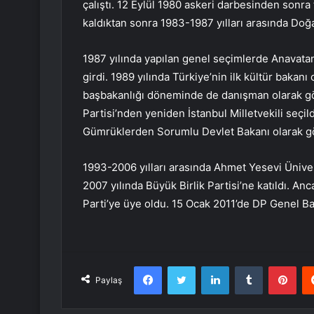
çalıştı. 12 Eylül 1980 askeri darbesinden sonr
kaldıktan sonra 1983-1987 yılları arasında Doğa
1987 yılında yapılan genel seçimlerde Anavatan
girdi. 1989 yılında Türkiye’nin ilk kültür bakan
başbakanlığı döneminde de danışman olarak gö
Partisi’nden yeniden İstanbul Milletvekili seçil
Gümrüklerden Sorumlu Devlet Bakanı olarak gö
1993-2006 yılları arasında Ahmet Yesevi Üniver
2007 yılında Büyük Birlik Partisi’ne katıldı. Anc
Parti’ye üye oldu. 15 Ocak 2011’de DP Genel Baş
Facebook
Twitter
LinkedIn
Tumblr
Pint
Paylaş