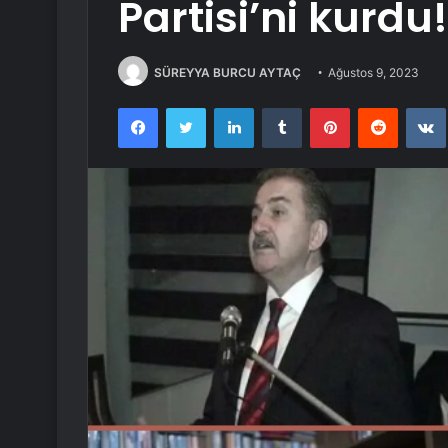
Partisi’ni kurdu!
SÜREYYA BURCU AYTAÇ
Ağustos 9, 2023
Facebook
Twitter
LinkedIn
Tumblr
Pinterest
Reddit