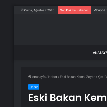
Mbappe ve
Cuma, Ağustos 7 2026
Son Dakika Haberleri
ANASAY
Anasayfa
/
Haber
/
Eski Bakan Kemal Zeybek Çet Par
Haber
Eski Bakan Kem