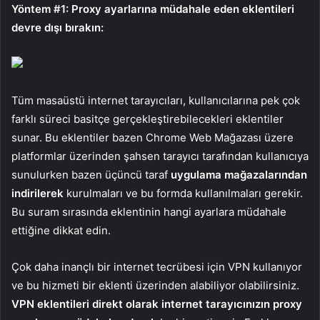
Yöntem #1: Proxy ayarlarına müdahale eden eklentileri
devre dışı bırakın:
Tüm masaüstü internet tarayıcıları, kullanıcılarına pek çok
farklı süreci basitçe gerçekleştirebilecekleri eklentiler
sunar. Bu eklentiler bazen Chrome Web Mağazası üzere
platformlar üzerinden şahsen tarayıcı tarafından kullanıcıya
sunulurken bazen üçüncü taraf
uygulama mağazalarından
indirilerek
kurulmaları ve bu formda kullanılmaları gerekir.
Bu suram sırasında eklentinin hangi ayarlara müdahale
ettiğine dikkat edin.
Çok daha inançlı bir internet tecrübesi için VPN kullanıyor
ve bu hizmeti bir eklenti üzerinden alabiliyor olabilirsiniz.
VPN eklentileri direkt olarak internet tarayıcınızın proxy