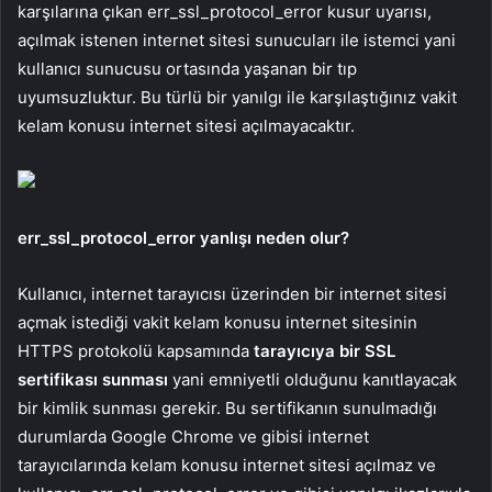
karşılarına çıkan err_ssl_protocol_error kusur uyarısı,
açılmak istenen internet sitesi sunucuları ile istemci yani
kullanıcı sunucusu ortasında yaşanan bir tıp
uyumsuzluktur. Bu türlü bir yanılgı ile karşılaştığınız vakit
kelam konusu internet sitesi açılmayacaktır.
err_ssl_protocol_error yanlışı neden olur?
Kullanıcı, internet tarayıcısı üzerinden bir internet sitesi
açmak istediği vakit kelam konusu internet sitesinin
HTTPS protokolü kapsamında
tarayıcıya bir SSL
sertifikası sunması
yani emniyetli olduğunu kanıtlayacak
bir kimlik sunması gerekir. Bu sertifikanın sunulmadığı
durumlarda Google Chrome ve gibisi internet
tarayıcılarında kelam konusu internet sitesi açılmaz ve