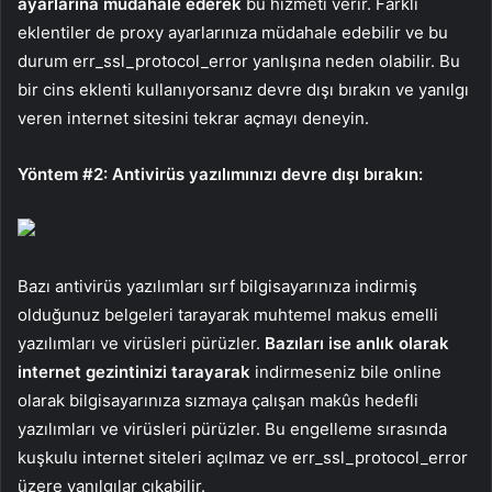
ayarlarına müdahale ederek
bu hizmeti verir. Farklı
eklentiler de proxy ayarlarınıza müdahale edebilir ve bu
durum err_ssl_protocol_error yanlışına neden olabilir. Bu
bir cins eklenti kullanıyorsanız devre dışı bırakın ve yanılgı
veren internet sitesini tekrar açmayı deneyin.
Yöntem #2: Antivirüs yazılımınızı devre dışı bırakın:
Bazı antivirüs yazılımları sırf bilgisayarınıza indirmiş
olduğunuz belgeleri tarayarak muhtemel makus emelli
yazılımları ve virüsleri pürüzler.
Bazıları ise anlık olarak
internet gezintinizi tarayarak
indirmeseniz bile online
olarak bilgisayarınıza sızmaya çalışan makûs hedefli
yazılımları ve virüsleri pürüzler. Bu engelleme sırasında
kuşkulu internet siteleri açılmaz ve err_ssl_protocol_error
üzere yanılgılar çıkabilir.