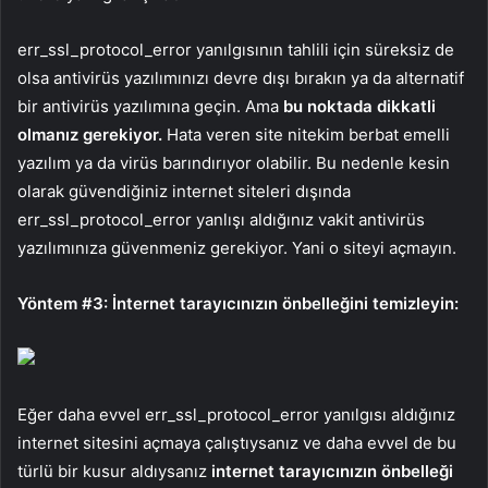
err_ssl_protocol_error yanılgısının tahlili için süreksiz de
olsa antivirüs yazılımınızı devre dışı bırakın ya da alternatif
bir antivirüs yazılımına geçin. Ama
bu noktada dikkatli
olmanız gerekiyor.
Hata veren site nitekim berbat emelli
yazılım ya da virüs barındırıyor olabilir. Bu nedenle kesin
olarak güvendiğiniz internet siteleri dışında
err_ssl_protocol_error yanlışı aldığınız vakit antivirüs
yazılımınıza güvenmeniz gerekiyor. Yani o siteyi açmayın.
Yöntem #3: İnternet tarayıcınızın önbelleğini temizleyin:
Eğer daha evvel err_ssl_protocol_error yanılgısı aldığınız
internet sitesini açmaya çalıştıysanız ve daha evvel de bu
türlü bir kusur aldıysanız
internet tarayıcınızın önbelleği