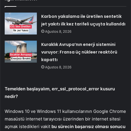
Karbon yakalama ile üretilen sentetik
jet yakıtı ilk kez tarifeli uçuşta kullanıldı
Ağustos 8, 2026
Kuraklık Avrupa’nın enerji sistemini
vuruyor: Fransa üç nükleer reaktörü
kapattı
Ağustos 8, 2026
Temelden başlayalım, err_ssl_protocol_error kusuru
nedir?
Windows 10 ve Windows 11 kullanıcılarının Google Chrome
masaüstü internet tarayıcısı üzerinden bir internet sitesi
açmak istedikleri vakit
bu sürecin başarısız olması sonucu