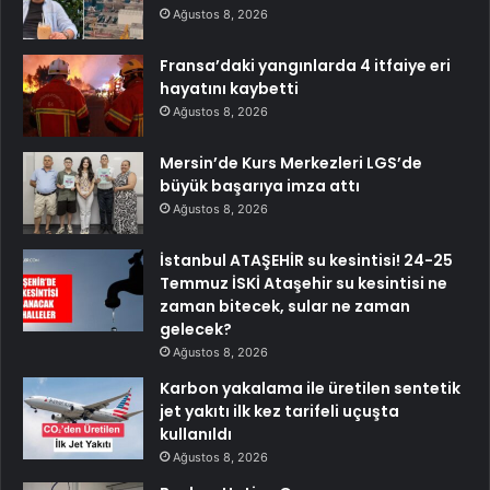
Ağustos 8, 2026
Fransa’daki yangınlarda 4 itfaiye eri
hayatını kaybetti
Ağustos 8, 2026
Mersin’de Kurs Merkezleri LGS’de
büyük başarıya imza attı
Ağustos 8, 2026
İstanbul ATAŞEHİR su kesintisi! 24-25
Temmuz İSKİ Ataşehir su kesintisi ne
zaman bitecek, sular ne zaman
gelecek?
Ağustos 8, 2026
Karbon yakalama ile üretilen sentetik
jet yakıtı ilk kez tarifeli uçuşta
kullanıldı
Ağustos 8, 2026