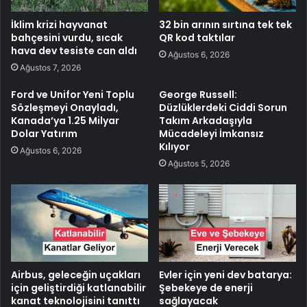
İklim krizi hayvanat
32 bin arının sırtına tek tek
bahçesini vurdu, sıcak
QR kod taktılar
hava dev tesiste can aldı
Ağustos 6, 2026
Ağustos 7, 2026
Ford ve Unifor Yeni Toplu
George Russell:
Sözleşmeyi Onayladı,
Düzlüklerdeki Ciddi Sorun
Kanada’ya 1.25 Milyar
Takım Arkadaşıyla
Dolar Yatırım
Mücadeleyi İmkansız
Kılıyor
Ağustos 6, 2026
Ağustos 5, 2026
Airbus, geleceğin uçakları
Evler için yeni dev batarya:
için geliştirdiği katlanabilir
Şebekeye de enerji
kanat teknolojisini tanıttı
sağlayacak