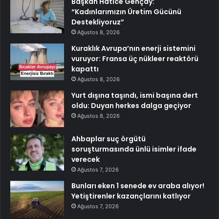
Başkan Hatice Gençay:
“Kadınlarımızın Üretim Gücünü
Destekliyoruz”
Ağustos 8, 2026
Kuraklık Avrupa’nın enerji sistemini
vuruyor: Fransa üç nükleer reaktörü
kapattı
Ağustos 8, 2026
Yurt dışına taşındı, ismi başına dert
oldu: Duyan herkes dalga geçiyor
Ağustos 8, 2026
Ahbaplar suç örgütü
soruşturmasında ünlü isimler ifade
verecek
Ağustos 7, 2026
Bunları eken 1 senede ev araba alıyor!
Yetiştirenler kazançlarını katlıyor
Ağustos 7, 2026