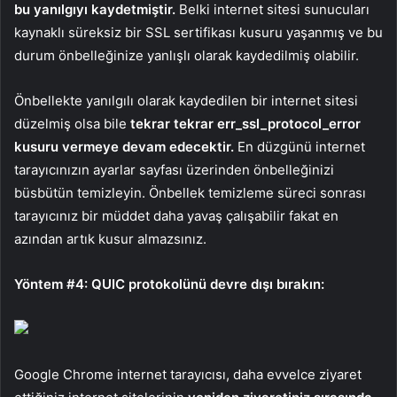
bu yanılgıyı kaydetmiştir.
Belki internet sitesi sunucuları
kaynaklı süreksiz bir SSL sertifikası kusuru yaşanmış ve bu
durum önbelleğinize yanlışlı olarak kaydedilmiş olabilir.
Önbellekte yanılgılı olarak kaydedilen bir internet sitesi
düzelmiş olsa bile
tekrar tekrar err_ssl_protocol_error
kusuru vermeye devam edecektir.
En düzgünü internet
tarayıcınızın ayarlar sayfası üzerinden önbelleğinizi
büsbütün temizleyin. Önbellek temizleme süreci sonrası
tarayıcınız bir müddet daha yavaş çalışabilir fakat en
azından artık kusur almazsınız.
Yöntem #4: QUIC protokolünü devre dışı bırakın:
Google Chrome internet tarayıcısı, daha evvelce ziyaret