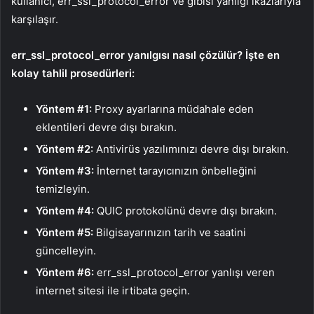
kullanıcı, err_ssl_protocol_error ve gibisi yanılgı ikazlarıyla
karşılaşır.
err_ssl_protocol_error yanılgısı nasıl çözülür? İşte en
kolay tahlil prosedürleri:
Yöntem #1:
Proxy ayarlarına müdahale eden
eklentileri devre dışı bırakın.
Yöntem #2:
Antivirüs yazılımınızı devre dışı bırakın.
Yöntem #3:
İnternet tarayıcınızın önbelleğini
temizleyin.
Yöntem #4:
QUIC protokolünü devre dışı bırakın.
Yöntem #5:
Bilgisayarınızın tarih ve saatini
güncelleyin.
Yöntem #6:
err_ssl_protocol_error yanlışı veren
internet sitesi ile irtibata geçin.