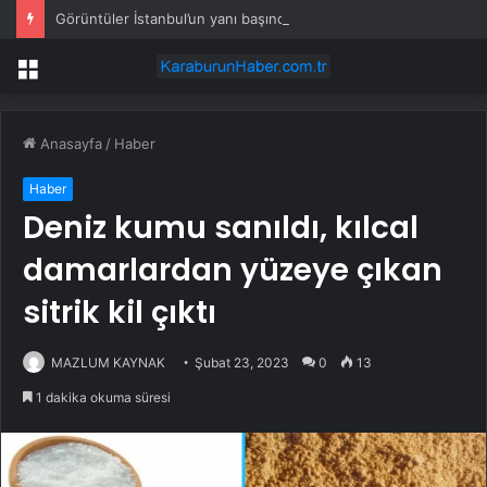
Görüntüler İstanbul’un yanı başından! Her yeri istila ettiler
Menü
Anasayfa
/
Haber
Haber
Deniz kumu sanıldı, kılcal
damarlardan yüzeye çıkan
sitrik kil çıktı
MAZLUM KAYNAK
Şubat 23, 2023
0
13
1 dakika okuma süresi