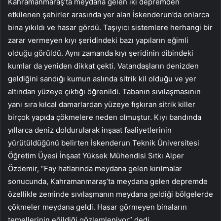
Kahramanmaraş’ta meydana gelen iki depremden
etkilenen şehirler arasında yer alan İskenderun’da onlarca
bina yıkıldı ve hasar gördü. Taşıyıcı sistemlere herhangi bir
zarar vermeyen kıyı şeridindeki bazı yapıların eğimli
olduğu görüldü. Aynı zamanda kıyı şeridinin dibindeki
kumlar da yeniden dikkat çekti. Vatandaşların denizden
geldiğini sandığı kumun aslında sitrik kil olduğu ve yer
altından yüzeye çıktığı öğrenildi. Tabanın sıvılaşmasının
yanı sıra kılcal damarlardan yüzeye fışkıran sitrik killer
birçok yapıda çökmelere neden olmuştur. Kıyı bandında
yıllarca deniz doldurularak inşaat faaliyetlerinin
yürütüldüğünü belirten İskenderun Teknik Üniversitesi
Öğretim Üyesi İnşaat Yüksek Mühendisi Sıtkı Alper
Özdemir, “Fay hatlarında meydana gelen kırılmalar
sonucunda, Kahramanmaraş’ta meydana gelen depremde
özellikle zeminde sıvılaşmanın meydana geldiği bölgelerde
çökmeler meydana geldi. Hasar görmeyen binaların
temellerinin eğildiği gözlemleniyor” dedi.