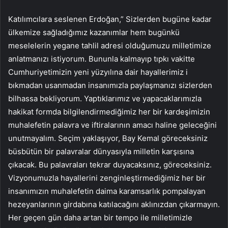
Katılımcılara seslenen Erdoğan,” Sizlerden bugüne kadar
ülkemize sağladığımız kazanımlar hem bugünkü
meselelerin yegane tahlil adresi olduğumuzu milletimize
anlatmanızı istiyorum. Bununla kalmayıp tıpkı vakitte
Cumhuriyetimizin yeni yüzyılına dair hayallerimiz i
bıkmadan usanmadan insanımızla paylaşmanızı sizlerden
bilhassa bekliyorum. Yaptıklarımız ve yapacaklarımızla
hakikat formda bilgilendirmediğimiz her bir kardeşimizin
muhalefetin palavra ve iftiralarının amacı haline geleceğini
unutmayalım. Seçim yaklaşıyor, Bay Kemal göreceksiniz
büsbütün bir palavralar dünyasıyla milletin karşısına
çıkacak. Bu palavraları tekrar duyacaksınız, göreceksiniz.
Vizyonumuzla hayallerini zenginleştirmediğimiz her bir
insanımızın muhalefetin daima karamsarlık pompalayan
hezeyanlarının girdabına katılacağını aklınızdan çıkarmayın.
Her geçen gün daha artan bir tempo ile milletimizle