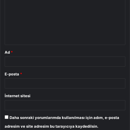
o
r
u
m
*
Ad
*
E-posta
*
İnternet sitesi
Daha sonraki yorumlarımda kullanılması için adım, e-posta
adresim ve site adresim bu tarayıcıya kaydedilsin.