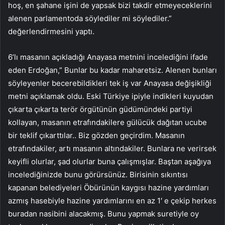
hoş, en şahane işini de yapsak bizi takdir etmeyeceklerini
alenen parlamentoda söylediler mi söylediler.”
değerlendirmesini yaptı.
6’lı masanın açıkladığı Anayasa metnini incelediğini ifade
eden Erdoğan,” Bunlar bu kadar maharetsiz. Alenen bunları
söyleyenler becerebildikleri tek iş var Anayasa değişikliği
metni açıklamak oldu. Eski Türkiye ipiyle indikleri kuyudan
çıkarta çıkarta terör örgütünün güdümündeki partiyi
kollayan, masanın etrafındakilere gülücük dağıtan ucube
bir teklif çıkarttılar.. Biz gözden geçirdim. Masanın
etrafındakiler, artı masanın altındakiler. Bunlara ne verirsek
keyifli olurlar, şad olurlar buna çalışmışlar. Baştan aşağıya
incelediğinizde bunu görürsünüz. Birisinin sıkıntısı
kapanan belediyeleri Öbürünün kaygısı hazine yardımları
azmış hasebiyle hazine yardımlarını en az 1′ e çekip herkes
buradan nasibini alacakmış. Bunu yapmak suretiyle oy