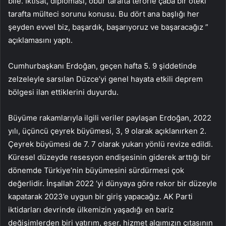
bile. İktisat, diplomasi, öbür tarafta terörle çaba bir öteki
tarafta mülteci sorunu konusu. Bu dört ana başlığı her
şeyden evvel biz, başardık, başarıyoruz ve başaracağız ”
açıklamasını yaptı.
Cumhurbaşkanı Erdoğan, geçen hafta 5. 9 şiddetinde
zelzeleyle sarsılan Düzce’yi genel hayata etkili deprem
bölgesi ilan ettiklerini duyurdu.
Büyüme rakamlarıyla ilgili veriler paylaşan Erdoğan, 2022
yılı, üçüncü çeyrek büyümesi, 3, 9 olarak açıklanırken 2.
Çeyrek büyümesi de 7. 7 olarak yukarı yönlü revize edildi.
Küresel düzeyde resesyon endişesinin giderek arttığı bir
dönemde Türkiye’nin büyümesini sürdürmesi çok
değerlidir. İnşallah 2022 ‘yi dünyaya göre rekor bir düzeyle
kapatarak 2023’e uygun bir giriş yapacağız. AK Parti
iktidarları devrinde ülkemizin yaşadığı en bariz
değişimlerden biri yatırım, eser, hizmet algımızın çıtasının