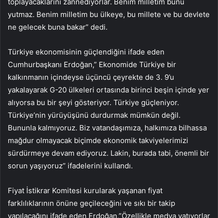
toplayacaklarını zannediyorlar. Benim milletim bunu
yutmaz. Benim milletim bu ülkeye, bu millete ve bu devlete
ne gelecek buna bakar” dedi.
Türkiye ekonomisinin güçlendiğini ifade eden
Cumhurbaşkanı Erdoğan,” Ekonomide Türkiye bir
kalkınmanın içindeyse üçüncü çeyrekte de 3. 9’u
yakalayarak G-20 ülkeleri ortasında birinci beşin içinde yer
alıyorsa bu bir şeyi gösteriyor. Türkiye güçleniyor.
Türkiye’nin yürüyüşünü durdurmak mümkün değil.
Bununla kalmıyoruz. Biz vatandaşımıza, halkımıza bilhassa
mağdur olmayacak biçimde ekonomik takviyelerimizi
sürdürmeye devam ediyoruz. Lakin, burada tabi, önemli bir
sorun yaşıyoruz” ifadelerini kullandı.
Fiyat İstikrar Komitesi kurularak yaşanan fiyat
farklılıklarının önüne geçileceğini ve sıkı bir takip
yapılacağını ifade eden Erdoğan,”Özellikle medya yatıyorlar