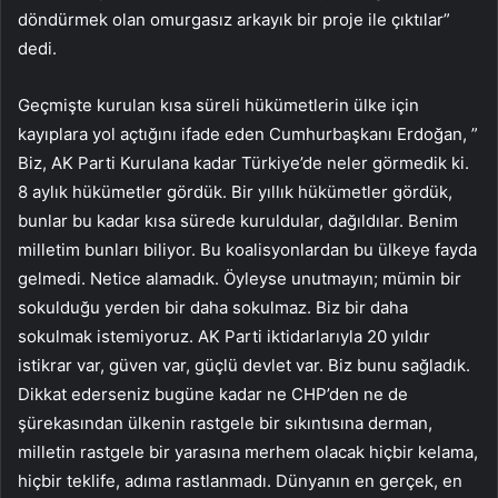
döndürmek olan omurgasız arkayık bir proje ile çıktılar”
dedi.
Geçmişte kurulan kısa süreli hükümetlerin ülke için
kayıplara yol açtığını ifade eden Cumhurbaşkanı Erdoğan, ”
Biz, AK Parti Kurulana kadar Türkiye’de neler görmedik ki.
8 aylık hükümetler gördük. Bir yıllık hükümetler gördük,
bunlar bu kadar kısa sürede kuruldular, dağıldılar. Benim
milletim bunları biliyor. Bu koalisyonlardan bu ülkeye fayda
gelmedi. Netice alamadık. Öyleyse unutmayın; mümin bir
sokulduğu yerden bir daha sokulmaz. Biz bir daha
sokulmak istemiyoruz. AK Parti iktidarlarıyla 20 yıldır
istikrar var, güven var, güçlü devlet var. Biz bunu sağladık.
Dikkat ederseniz bugüne kadar ne CHP’den ne de
şürekasından ülkenin rastgele bir sıkıntısına derman,
milletin rastgele bir yarasına merhem olacak hiçbir kelama,
hiçbir teklife, adıma rastlanmadı. Dünyanın en gerçek, en