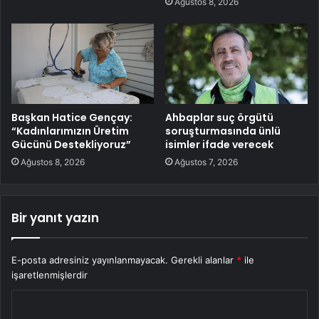
Ağustos 8, 2026
Başkan Hatice Gençay:
Ahbaplar suç örgütü
“Kadınlarımızın Üretim
soruşturmasında ünlü
Gücünü Destekliyoruz”
isimler ifade verecek
Ağustos 8, 2026
Ağustos 7, 2026
Bir yanıt yazın
E-posta adresiniz yayınlanmayacak.
Gerekli alanlar
*
ile
işaretlenmişlerdir
Y