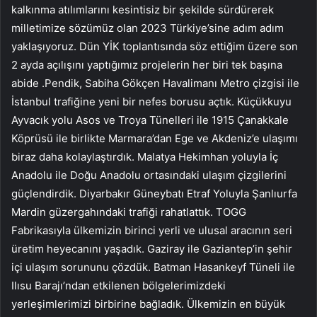
kalkınma atılımlarını kesintisiz bir şekilde sürdürerek
milletimize sözümüz olan 2023 Türkiye’sine adım adım
yaklaşıyoruz. Dün YİK toplantısında söz ettiğim üzere son
2 ayda açılışını yaptığımız projelerin her biri tek başına
abide .Pendik, Sabiha Gökçen Havalimanı Metro çizgisi ile
İstanbul trafiğine yeni bir nefes borusu açtık. Küçükkuyu
Ayvacık yolu Asos ve Troya Tünelleri ile 1915 Çanakkale
Köprüsü ile birlikte Marmara’dan Ege ve Akdeniz’e ulaşımı
biraz daha kolaylaştırdık. Malatya Hekimhan yoluyla İç
Anadolu ile Doğu Anadolu ortasındaki ulaşım çizgilerini
güçlendirdik. Diyarbakır Güneybatı Etraf Yoluyla Şanlıurfa
Mardin güzergahındaki trafiği rahatlattık. TOGG
Fabrikasıyla ülkemizin birinci yerli ve ulusal aracının seri
üretim heyecanını yaşadık. Gaziray ile Gaziantep’in şehir
içi ulaşım sorununu çözdük. Batman Hasankeyf Tüneli ile
Ilısu Barajı’ndan etkilenen bölgelerimizdeki
yerleşimlerimizi birbirine bağladık. Ülkemizin en büyük