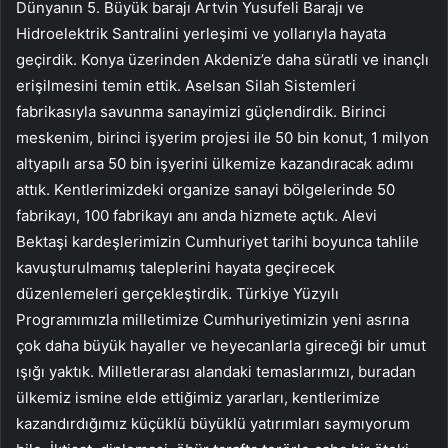
Dünyanın 5. Büyük barajı Artvin Yusufeli Barajı ve
Hidroelektrik Santralini yerleşimi ve yollarıyla hayata
geçirdik. Konya üzerinden Akdeniz’e daha süratli ve inançlı
erişilmesini temin ettik. Aselsan Silah Sistemleri
fabrikasıyla savunma sanayimizi güçlendirdik. Birinci
meskenim, birinci işyerim projesi ile 50 bin konut, 1 milyon
altyapılı arsa 50 bin işyerini ülkemize kazandıracak adımı
attık. Kentlerimizdeki organize sanayi bölgelerinde 50
fabrikayı, 100 fabrikayı anı anda hizmete açtık. Alevi
Bektaşi kardeşlerimizin Cumhuriyet tarihi boyunca tahlile
kavuşturulmamış taleplerini hayata geçirecek
düzenlemeleri gerçekleştirdik. Türkiye Yüzyılı
Programımızla milletimize Cumhuriyetimizin yeni asrına
çok daha büyük hayaller ve heyecanlarla gireceği bir umut
ışığı yaktık. Milletlerarası alandaki temaslarımızı, buradan
ülkemiz ismine elde ettiğimiz yararları, kentlerimize
kazandırdığımız küçüklü büyüklü yatırımları saymıyorum