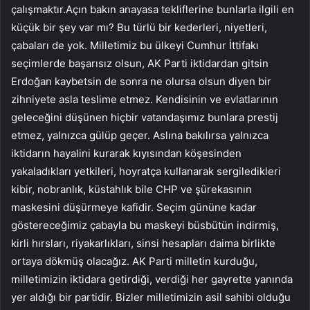
çalışmaktır.Açın bakın anayasa tekliflerine bunlarla ilgili en
küçük bir şey var mı? Bu türlü bir kederleri, niyetleri,
çabaları de yok. Milletimiz bu ülkeyi Cumhur İttifakı
seçimlerde başarısız olsun, AK Parti iktidardan gitsin
Erdoğan kaybetsin de sonra ne olursa olsun diyen bir
zihniyete asla teslime etmez. Kendisinin ve evlatlarının
geleceğini düşünen hiçbir vatandaşımız bunlara prestij
etmez, yalnızca gülüp geçer. Aslına bakılırsa yalnızca
iktidarın hayalini kurarak kıyısından köşesinden
yakaladıkları yetkileri, hoyratça kullanarak sergiledikleri
kibir, nobranlık, küstahlık bile CHP ve şürekasının
maskesini düşürmeye kafidir. Seçim gününe kadar
göstereceğimiz çabayla bu maskeyi büsbütün indirmiş,
kirli hırsları, riyakarlıkları, sinsi hesapları daima birlikte
ortaya dökmüş olacağız. AK Parti milletin kurduğu,
milletimizin iktidara getirdiği, verdiği her gayrette yanında
yer aldığı bir partidir. Bizler milletimizin asil sahibi olduğu