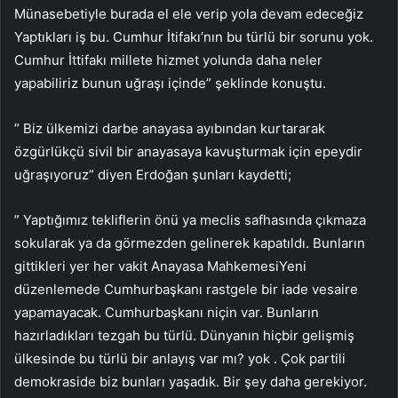
Münasebetiyle burada el ele verip yola devam edeceğiz
Yaptıkları iş bu. Cumhur İtifakı’nın bu türlü bir sorunu yok.
Cumhur İttifakı millete hizmet yolunda daha neler
yapabiliriz bunun uğraşı içinde” şeklinde konuştu.
” Biz ülkemizi darbe anayasa ayıbından kurtararak
özgürlükçü sivil bir anayasaya kavuşturmak için epeydir
uğraşıyoruz” diyen Erdoğan şunları kaydetti;
” Yaptığımız tekliflerin önü ya meclis safhasında çıkmaza
sokularak ya da görmezden gelinerek kapatıldı. Bunların
gittikleri yer her vakit Anayasa MahkemesiYeni
düzenlemede Cumhurbaşkanı rastgele bir iade vesaire
yapamayacak. Cumhurbaşkanı niçin var. Bunların
hazırladıkları tezgah bu türlü. Dünyanın hiçbir gelişmiş
ülkesinde bu türlü bir anlayış var mı? yok . Çok partili
demokraside biz bunları yaşadık. Bir şey daha gerekiyor.