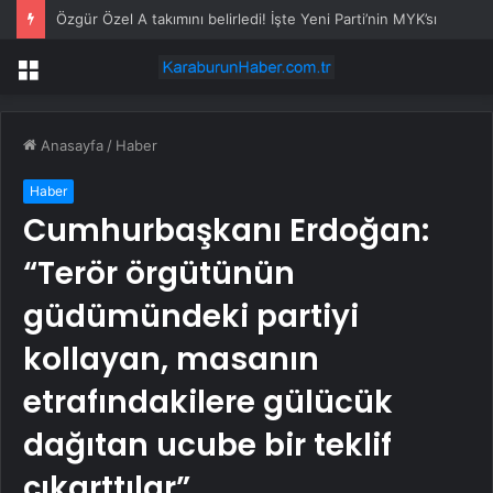
Özgür Özel A takımını belirledi! İşte Yeni Parti’nin MYK’sı
Menü
Anasayfa
/
Haber
Haber
Cumhurbaşkanı Erdoğan:
“Terör örgütünün
güdümündeki partiyi
kollayan, masanın
etrafındakilere gülücük
dağıtan ucube bir teklif
çıkarttılar”