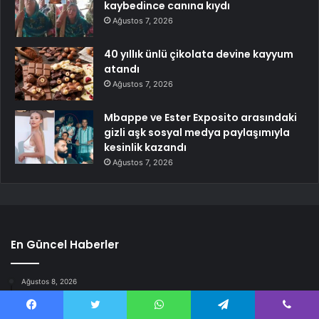
kaybedince canına kıydı
Ağustos 7, 2026
40 yıllık ünlü çikolata devine kayyum
atandı
Ağustos 7, 2026
Mbappe ve Ester Exposito arasındaki
gizli aşk sosyal medya paylaşımıyla
kesinlik kazandı
Ağustos 7, 2026
En Güncel Haberler
Ağustos 8, 2026
Muratpaşa, küresel genç iklim ağına katıldı
Facebook
Twitter
WhatsApp
Telegram
Viber
Ağustos 8, 2026