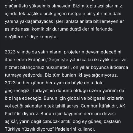
olağanüstü yükselmiş olmasıdır. Bizim toplu açılışlarımız
içinde tek başlık olarak geçen rastgele bir yatırımın dahi
yanına yaklaşamayacak işleri anlata anlata bitiremeyenler
aslında nasıl komik bir duruma düştüklerini farkında
değillerdir” diye konuştu.
2023 yılında da yatırımların, projelerin devam edeceğini
ifade eden Erdoğan,”Geçmişte yalnızca bu iki aylık eser ve
hizmet bilançomuz hükümetleri, on yıllar boyunca iktidarda
tutmaya yetiyordu. Biz tüm bunları iki aya sığdırıyoruz.
2023’ün her günün her ayını da böyle dolu dolu
geçireceğiz. Türkiye’nin dününü olduğu üzere yarınını da
biz inşa edeceğiz. Bunun için global ve bölgesel krizlerin
yol açtığı sıkıntıların tek tahlil adresi Cumhur İttifakıdır, AK
Parti’dir diyoruz. Bunun için kaygımın dermanı devası
aşikâr, yarın değil çabucak artık, doğ ey güneş, başlasın
Türkiye Yüzyılı diyoruz” ifadelerini kullandı.