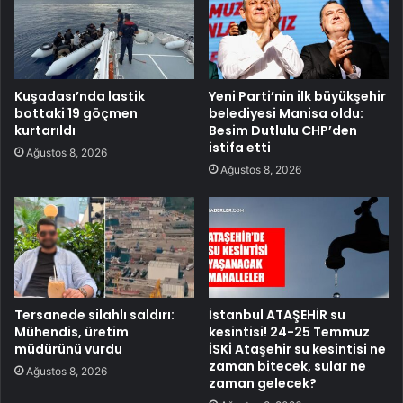
Kuşadası’nda lastik
Yeni Parti’nin ilk büyükşehir
bottaki 19 göçmen
belediyesi Manisa oldu:
kurtarıldı
Besim Dutlulu CHP’den
istifa etti
Ağustos 8, 2026
Ağustos 8, 2026
Tersanede silahlı saldırı:
İstanbul ATAŞEHİR su
Mühendis, üretim
kesintisi! 24-25 Temmuz
müdürünü vurdu
İSKİ Ataşehir su kesintisi ne
zaman bitecek, sular ne
Ağustos 8, 2026
zaman gelecek?