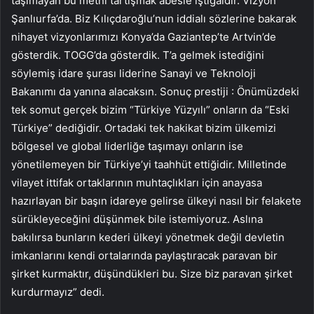
taşımayan bu metni tartışmak abesle iştigaldir. Vizyon
Şanlıurfa’da. Biz Kılıçdaroğlu’nun iddialı sözlerine bakarak
nihayet vizyonlarımızı Konya’da Gaziantep’te Artvin’de
gösterdik. TOGG’da gösterdik. T’a gelmek istediğini
söylemiş idare şurası liderine Sanayi ve Teknoloji
Bakanımı da yanına alacaksın. Sonuç prestiji : Önümüzdeki
tek somut gerçek bizim “Türkiye Yüzyılı” onların da “Eski
Türkiye” dediğidir. Ortadaki tek hakikat bizim ülkemizi
bölgesel ve global liderliğe taşımayı onların ise
yönetilemeyen bir Türkiye’yi taahhüt ettiğidir. Milletinde
vilayet ittifak ortaklarının muhtaçlıkları için anayasa
hazırlayan bir başın idareye gelirse ülkeyi nasıl bir felakete
sürükleyeceğini düşünmek bile istemiyoruz. Aslına
bakılırsa bunların kederi ülkeyi yönetmek değil devletin
imkanlarını kendi ortalarında paylaştıracak paravan bir
şirket kurmaktır, düşündükleri bu. Size biz paravan şirket
kurdurmayız” dedi.