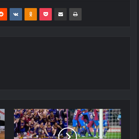
erest
Reddit
VKontakte
Odnoklassniki
Pocket
E-Posta ile paylaş
Yazdır