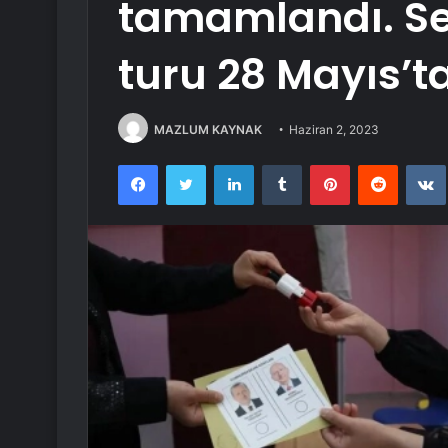
tamamlandı. Seç
turu 28 Mayıs’t
MAZLUM KAYNAK
Haziran 2, 2023
Facebook
Twitter
LinkedIn
Tumblr
Pinterest
Reddit