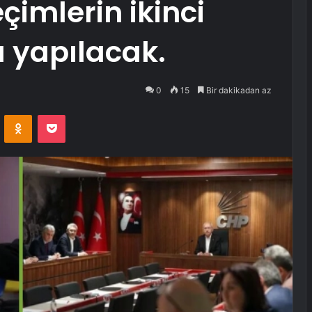
imlerin ikinci
a yapılacak.
0
15
Bir dakikadan az
VKontakte
Odnoklassniki
Pocket