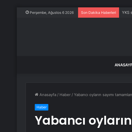
YKS s
Perşembe, Ağustos 6 2026
Son Dakika Haberleri
ANASAY
Anasayfa
/
Haber
/
Yabancı oyların sayımı tamamland
Haber
Yabancı oyların