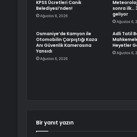
KPSS Ücretleri Canik
Meteoroloji
Belediyesi’nden!
sonra ilk… 3
geliyor
Ağustos 6, 2026
Ağustos 6, 
Osmaniye’de Kamyon ile
Adli Tatil 
Otomobilin Çarpıştığı Kaza
Mahkemele
Anı Güvenlik Kamerasına
Heyetler 
Yansıdı
Ağustos 6, 
Ağustos 6, 2026
Bir yanıt yazın