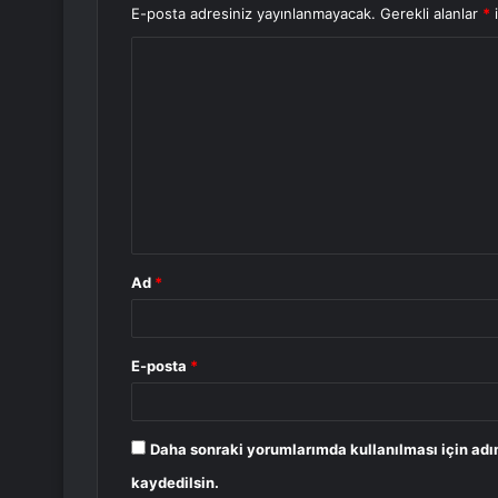
E-posta adresiniz yayınlanmayacak.
Gerekli alanlar
*
i
Y
o
r
u
m
*
Ad
*
E-posta
*
Daha sonraki yorumlarımda kullanılması için adı
kaydedilsin.