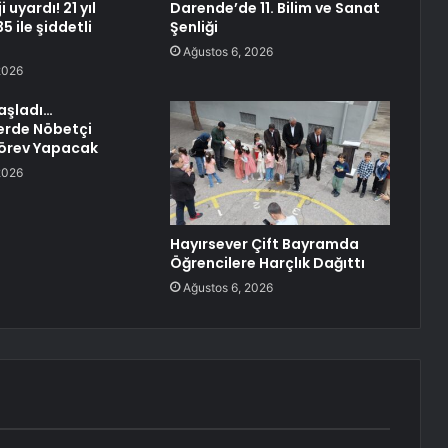
 uyardı! 21 yıl
Darende’de 11. Bilim ve Sanat
5 ile şiddetli
Şenliği
Ağustos 6, 2026
2026
Başladı…
rde Nöbetçi
Görev Yapacak
2026
Hayırsever Çift Bayramda
Öğrencilere Harçlık Dağıttı
Ağustos 6, 2026