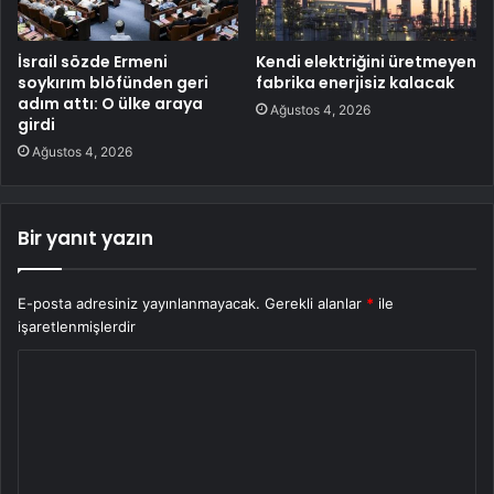
İsrail sözde Ermeni
Kendi elektriğini üretmeyen
soykırım blöfünden geri
fabrika enerjisiz kalacak
adım attı: O ülke araya
Ağustos 4, 2026
girdi
Ağustos 4, 2026
Bir yanıt yazın
E-posta adresiniz yayınlanmayacak.
Gerekli alanlar
*
ile
işaretlenmişlerdir
Y
o
r
u