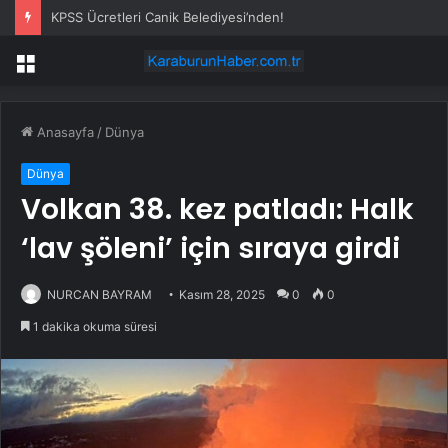
KPSS Ücretleri Canik Belediyesi’nden!
Menü
Anasayfa
/
Dünya
Dünya
Volkan 38. kez patladı: Halk
‘lav şöleni’ için sıraya girdi
NURCAN BAYRAM
Kasım 28, 2025
0
0
1 dakika okuma süresi