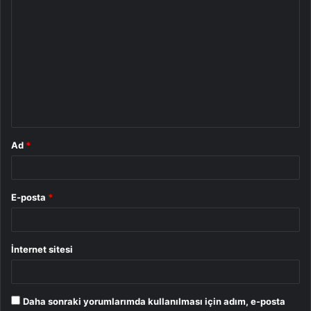
Y
o
r
u
m
*
Ad
*
E-posta
*
İnternet sitesi
Daha sonraki yorumlarımda kullanılması için adım, e-posta