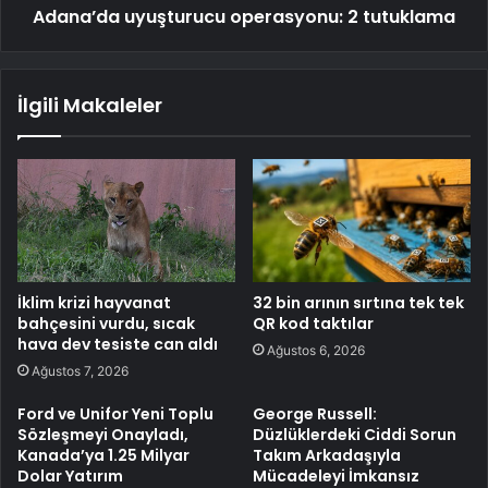
Adana’da uyuşturucu operasyonu: 2 tutuklama
İlgili Makaleler
İklim krizi hayvanat
32 bin arının sırtına tek tek
bahçesini vurdu, sıcak
QR kod taktılar
hava dev tesiste can aldı
Ağustos 6, 2026
Ağustos 7, 2026
Ford ve Unifor Yeni Toplu
George Russell:
Sözleşmeyi Onayladı,
Düzlüklerdeki Ciddi Sorun
Kanada’ya 1.25 Milyar
Takım Arkadaşıyla
Dolar Yatırım
Mücadeleyi İmkansız