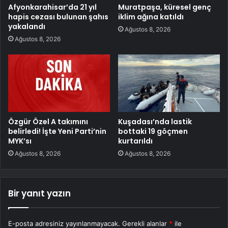
Afyonkarahisar’da 21 yıl
Muratpaşa, küresel genç
hapis cezası bulunan şahıs
iklim ağına katıldı
yakalandı
Ağustos 8, 2026
Ağustos 8, 2026
Özgür Özel A takımını
Kuşadası’nda lastik
belirledi! İşte Yeni Parti’nin
bottaki 19 göçmen
MYK’sı
kurtarıldı
Ağustos 8, 2026
Ağustos 8, 2026
Bir yanıt yazın
E-posta adresiniz yayınlanmayacak.
Gerekli alanlar
*
ile