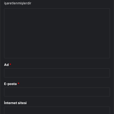
işaretlenmişlerdir
Y
o
r
u
m
*
Ad
*
E-posta
*
İnternet sitesi