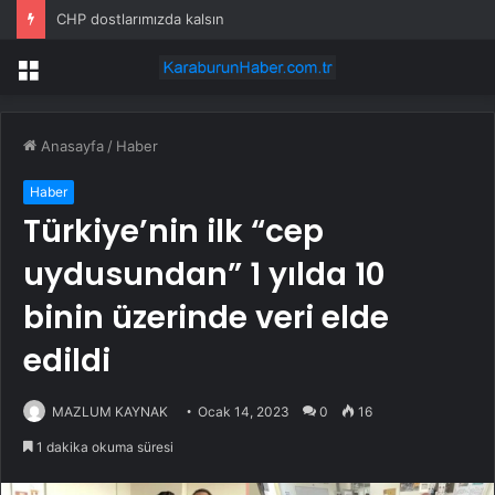
CHP dostlarımızda kalsın
Menü
Anasayfa
/
Haber
Haber
Türkiye’nin ilk “cep
uydusundan” 1 yılda 10
binin üzerinde veri elde
edildi
MAZLUM KAYNAK
Ocak 14, 2023
0
16
1 dakika okuma süresi