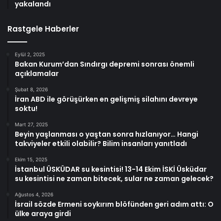
yakalandı
Rastgele Haberler
Eylül 2, 2025
Bakan Kurum’dan Sındırgı depremi sonrası önemli
açıklamalar
Şubat 8, 2026
İran ABD ile görüşürken en gelişmiş silahını devreye
soktu!
Mart 27, 2025
Beyin yaşlanması o yaştan sonra hızlanıyor… Hangi
takviyeler etkili olabilir? Bilim insanları yanıtladı
Ekim 15, 2025
İstanbul ÜSKÜDAR su kesintisi! 13-14 Ekim İSKİ Üsküdar
su kesintisi ne zaman bitecek, sular ne zaman gelecek?
Ağustos 4, 2026
İsrail sözde Ermeni soykırım blöfünden geri adım attı: O
ülke araya girdi