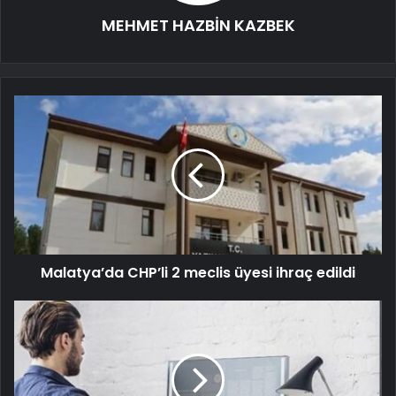
MEHMET HAZBİN KAZBEK
Malatya’da CHP’li 2 meclis üyesi ihraç edildi