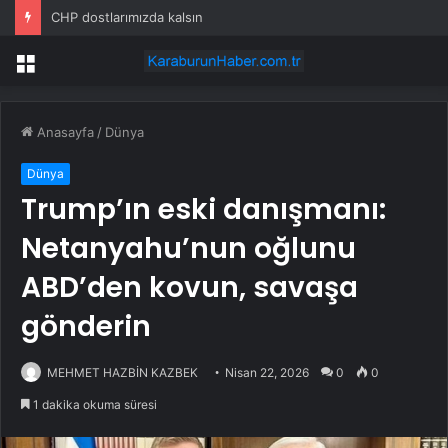
CHP dostlarımızda kalsın
Menü
Anasayfa
/
Dünya
Dünya
Trump’ın eski danışmanı:
Netanyahu’nun oğlunu
ABD’den kovun, savaşa
gönderin
MEHMET HAZBİN KAZBEK
Nisan 22, 2026
0
0
1 dakika okuma süresi