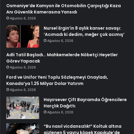
Osmaniye’de Kamyon ile Otomobilin Çarpıştığı Kaza
Anı Güvenlik Kamerasına Yansıdı
Ağustos 6, 2026
Nursel Ergin’in 8 aylık kanser savaşı:
‘Acımadı ki dedim, meğer çok acımış’
Ağustos 6, 2026
Adli Tatil Başladı… Mahkemelerde Nöbetçi Heyetler
Görev Yapacak
Ağustos 6, 2026
Ford ve Unifor Yeni Toplu Sözleşmeyi Onayladı,
Kanada’ya 1.25 Milyar Dolar Yatırım
Ağustos 6, 2026
Hayırsever Çift Bayramda Öğrencilere
Harçlık Dağıttı
Ağustos 6, 2026
“Bu nasıl vicdansızlık!” Koltuk altına
gizlenen 5 yavru köpek Kapıkule’de