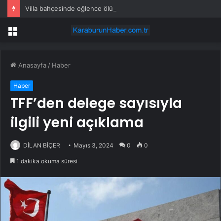
Villa bahçesinde eğlence ölümle bitti!
Menü
Anasayfa
/
Haber
Haber
TFF’den delege sayısıyla
ilgili yeni açıklama
DİLAN BİÇER
Mayıs 3, 2024
0
0
1 dakika okuma süresi