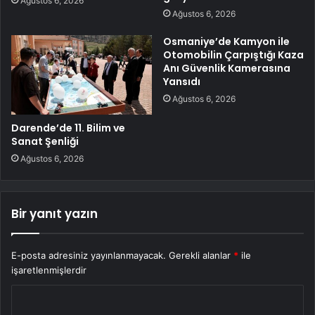
Ağustos 6, 2026
Ağustos 6, 2026
Osmaniye’de Kamyon ile
Otomobilin Çarpıştığı Kaza
Anı Güvenlik Kamerasına
Yansıdı
Ağustos 6, 2026
Darende’de 11. Bilim ve
Sanat Şenliği
Ağustos 6, 2026
Bir yanıt yazın
E-posta adresiniz yayınlanmayacak.
Gerekli alanlar
*
ile
işaretlenmişlerdir
Y