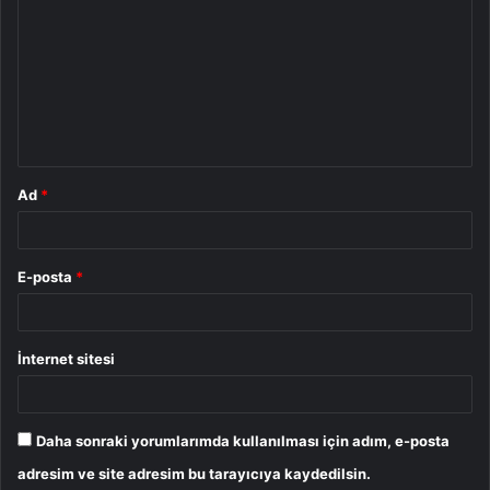
o
r
u
m
*
Ad
*
E-posta
*
İnternet sitesi
Daha sonraki yorumlarımda kullanılması için adım, e-posta
adresim ve site adresim bu tarayıcıya kaydedilsin.