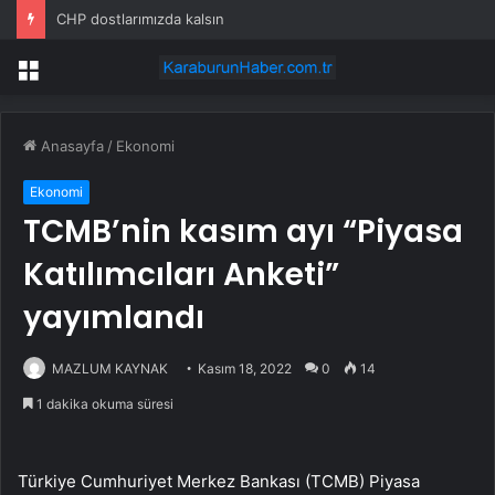
CHP dostlarımızda kalsın
Menü
Anasayfa
/
Ekonomi
Ekonomi
TCMB’nin kasım ayı “Piyasa
Katılımcıları Anketi”
yayımlandı
MAZLUM KAYNAK
Kasım 18, 2022
0
14
1 dakika okuma süresi
Türkiye Cumhuriyet Merkez Bankası (TCMB) Piyasa