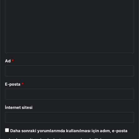
o
r
u
m
*
Ad
*
E-posta
*
İnternet sitesi
Daha sonraki yorumlarımda kullanılması için adım, e-posta