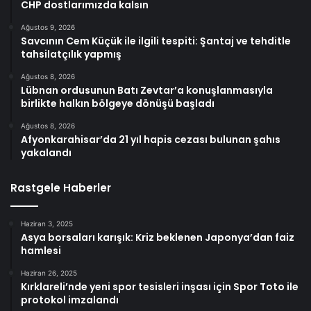
CHP dostlarımızda kalsın
Ağustos 9, 2026
Savcının Cem Küçük ile ilgili tespiti: Şantaj ve tehditle
tahsilatçılık yapmış
Ağustos 8, 2026
Lübnan ordusunun Batı Zevtar’a konuşlanmasıyla
birlikte halkın bölgeye dönüşü başladı
Ağustos 8, 2026
Afyonkarahisar’da 21 yıl hapis cezası bulunan şahıs
yakalandı
Rastgele Haberler
Haziran 3, 2025
Asya borsaları karışık: Kriz beklenen Japonya’dan faiz
hamlesi
Haziran 26, 2025
Kırklareli’nde yeni spor tesisleri inşası için Spor Toto ile
protokol imzalandı