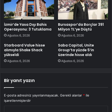
İzmir’de Yasa Dışı Bahis
Bursaspor’da Borçlar 391
Operasyonu: 3 Tutuklama
Milyon TL’ye Düştü
Ağustos 6, 2026
Ağustos 6, 2026
Starboard Value hisse
Saba Capital, Unite
alımıyla Shake Shack
Group’ta yüzde 5’in
yükseldi
üzerinde hisse aldı
Ağustos 6, 2026
Ağustos 6, 2026
Bir yanıt yazın
E-posta adresiniz yayınlanmayacak.
Gerekli alanlar
*
ile
işaretlenmişlerdir
Y