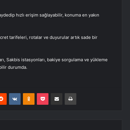
kaydedip hızlı erişim sağlayabilir, konuma en yakın
cret tarifeleri, rotalar ve duyurular artık sade bir
rı, Sakbis istasyonları, bakiye sorgulama ve yükleme
bilir durumda.
erest
Reddit
VKontakte
Odnoklassniki
Pocket
E-Posta ile paylaş
Yazdır