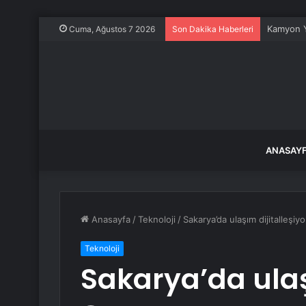
Kamyon Y
Cuma, Ağustos 7 2026
Son Dakika Haberleri
ANASAY
Anasayfa
/
Teknoloji
/
Sakarya’da ulaşım dijitalleşiyo
Teknoloji
Sakarya’da ulaş