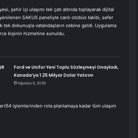
i, şehir içi ulaşımı tek çatı altında toplayarak dijital
 yenilenen SAKUS paneliyle canlı otobüs takibi, sefer
tık tek dokunuşla vatandaşların cebine geldi. Uygulama
erce kişinin hizmetine sunuldu.
QR
Ford ve Unifor Yeni Toplu Sözleşmeyi Onayladı,
Kanada’ya 1.25 Milyar Dolar Yatırım
Ağustos 6, 2026
art54
işlemlerinden rota planlamaya kadar tüm ulaşım