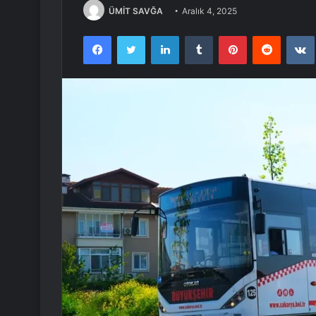
ÜMİT SAVĞA
Aralık 4, 2025
Facebook
Twitter
LinkedIn
Tumblr
Pinterest
Reddit