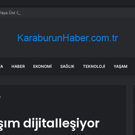
aya Üst Geçidine Çarptı
FA
HABER
EKONOMI
SAĞLIK
TEKNOLOJI
YAŞAM
r
ım dijitalleşiyor