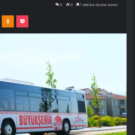
0
0
1 dakika okuma süresi
VKontakte
Odnoklassniki
Pocket