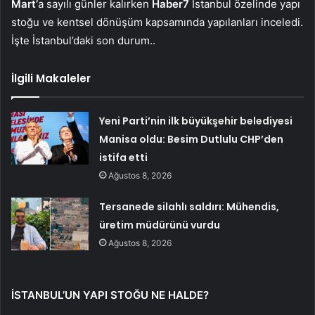
Mart’
a sayılı günler kalırken
Haber7
İstanbul özelinde yapı
stoğu ve kentsel dönüşüm kapsamında yapılanları inceledi.
İşte İstanbul’daki son durum..
İlgili Makaleler
Yeni Parti’nin ilk büyükşehir belediyesi
Manisa oldu: Besim Dutlulu CHP’den
istifa etti
Ağustos 8, 2026
Tersanede silahlı saldırı: Mühendis,
üretim müdürünü vurdu
Ağustos 8, 2026
İSTANBUL’UN YAPI STOĞU NE HALDE?