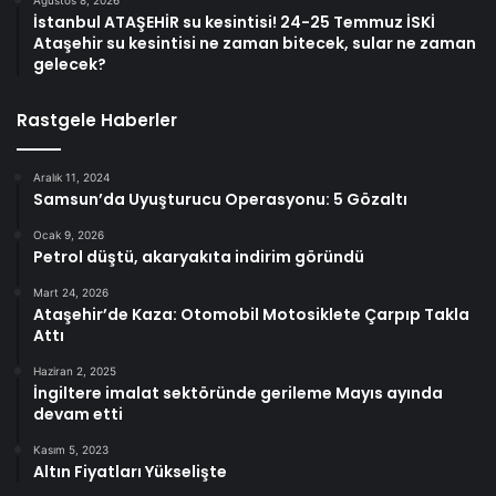
İstanbul ATAŞEHİR su kesintisi! 24-25 Temmuz İSKİ
Ataşehir su kesintisi ne zaman bitecek, sular ne zaman
gelecek?
Rastgele Haberler
Aralık 11, 2024
Samsun’da Uyuşturucu Operasyonu: 5 Gözaltı
Ocak 9, 2026
Petrol düştü, akaryakıta indirim göründü
Mart 24, 2026
Ataşehir’de Kaza: Otomobil Motosiklete Çarpıp Takla
Attı
Haziran 2, 2025
İngiltere imalat sektöründe gerileme Mayıs ayında
devam etti
Kasım 5, 2023
Altın Fiyatları Yükselişte