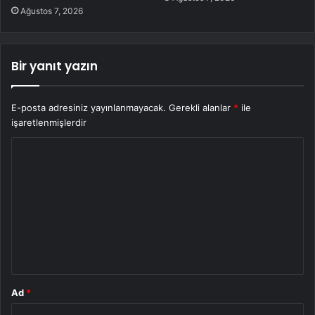
Ağustos 7, 2026
Bir yanıt yazın
E-posta adresiniz yayınlanmayacak.
Gerekli alanlar
*
ile
işaretlenmişlerdir
Y
o
r
u
m
*
Ad
*