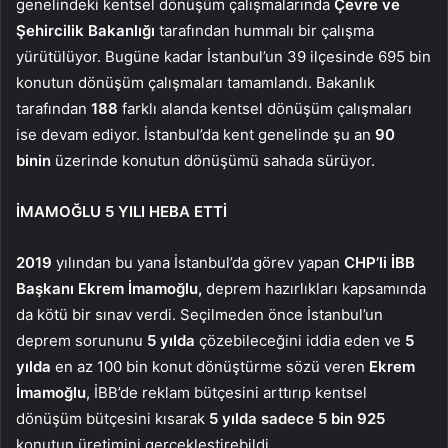
genelindeki kentsel dönüşüm çalışmalarında
Çevre ve
Şehircilik Bakanlığı
tarafından hummalı bir çalışma
yürütülüyor. Bugüne kadar İstanbul’un 39 ilçesinde 695 bin
konutun dönüşüm çalışmaları tamamlandı. Bakanlık
tarafından
188
farklı alanda kentsel dönüşüm çalışmaları
ise devam ediyor. İstanbul’da kent genelinde şu an
90
binin
üzerinde konutun dönüşümü sahada sürüyor.
İMAMOĞLU 5 YILI HEBA ETTİ
2019
yılından bu yana İstanbul’da görev yapan
CHP’li İBB
Başkanı Ekrem İmamoğlu,
deprem hazırlıkları kapsamında
da kötü bir sınav verdi. Seçilmeden önce İstanbul’un
deprem sorununu
5 yılda
çözebileceğini iddia eden ve
5
yılda
en az 100 bin konut dönüştürme sözü veren
Ekrem
İmamoğlu
, İBB’de reklam bütçesini arttırıp kentsel
dönüşüm bütçesini kısarak
5 yılda sadece 5 bin 925
konutun üretimini gerçekleştirebildi.