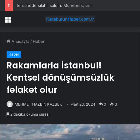
Tersanede silahlı saldırı: Mühendis, üretim müdürünü vurdu
Menü
Anasayfa
/
Haber
Haber
Rakamlarla İstanbul!
Kentsel dönüşümsüzlük
felaket olur
MEHMET HAZBİN KAZBEK
Mart 23, 2024
0
3
2 dakika okuma süresi