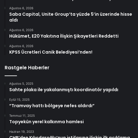
Ağustos 6, 2026
Saba Capital, Unite Group’ta yüzde 5’in üzerinde hisse
aldı
Ağustos 6, 2026
Hükümet, E20 Yakıtına İlişkin Şikayetleri Reddetti
Ağustos 6, 2026
KPSS Ücretleri Canik Belediyesi’nden!
Rastgele Haberler
Ağustos 5, 2025
Sahte plaka ile yakalanmıştı koordinatör yapıldı
Eylül 15, 2025
“Tramvay hattı bölgeye nefes aldırdı”
Temmuz 11, 2025
Topyekûn yerel kalkınma hamlesi
Haziran 19, 2023
CHP’den Kılıçdaroğlu’nun istifasına ilişkin ilk açıklama