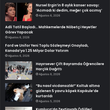
Nursel Ergin’in 8 aylık kanser savaşı:
‘Acımadı ki dedim, meğer çok acımış’
Ağustos 6, 2026
Adli Tatil Başladı… Mahkemelerde Nöbetçi Heyetler
Görev Yapacak
Ağustos 6, 2026
Ford ve Unifor Yeni Toplu Sözleşmeyi Onayladı,
Kanada’ya 1.25 Milyar Dolar Yatırım
Ağustos 6, 2026
Hayırsever Çift Bayramda Öğrencilere
Harçlık Dağıttı
Ağustos 6, 2026
“Bu nasıl vicdansızlık!” Koltuk altına
gizlenen 5 yavru köpek Kapıkule’de
kurtarıldı
Ağustos 5, 2026
Kumluca’da Zeytinyağı Ödülleri