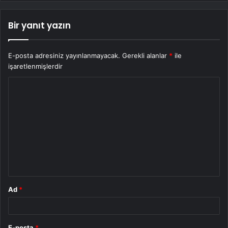
Bir yanıt yazın
E-posta adresiniz yayınlanmayacak.
Gerekli alanlar
*
ile
işaretlenmişlerdir
Y
o
r
u
m
*
Ad
*
E-posta
*