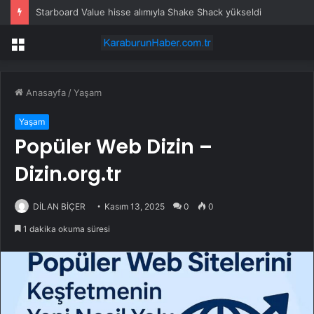
Starboard Value hisse alımıyla Shake Shack yükseldi
Menü
Anasayfa
/
Yaşam
Yaşam
Popüler Web Dizin –
Dizin.org.tr
DİLAN BİÇER
Kasım 13, 2025
0
0
1 dakika okuma süresi