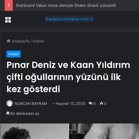
Starboard Value hisse alımıyla Shake Shack yükseldi
Menü
Anasayfa
/
Haber
Haber
Pınar Deniz ve Kaan Yıldırım
çifti oğullarının yüzünü ilk
kez gösterdi
NURCAN BAYRAM
Haziran 15, 2025
0
0
Bir dakikadan az