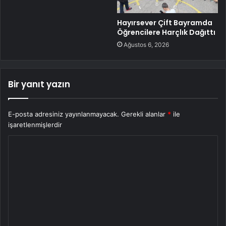
Hayırsever Çift Bayramda
Öğrencilere Harçlık Dağıttı
Ağustos 6, 2026
Bir yanıt yazın
E-posta adresiniz yayınlanmayacak.
Gerekli alanlar
*
ile
işaretlenmişlerdir
Y
o
r
u
m
*