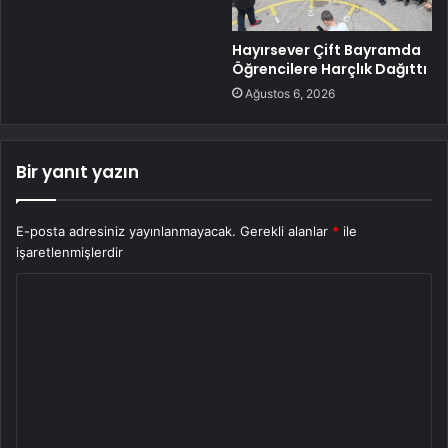
Hayırsever Çift Bayramda
Öğrencilere Harçlık Dağıttı
Ağustos 6, 2026
Bir yanıt yazın
E-posta adresiniz yayınlanmayacak.
Gerekli alanlar
*
ile
işaretlenmişlerdir
Y
o
r
u
m
*