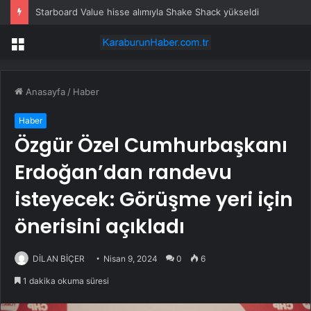
Starboard Value hisse alımıyla Shake Shack yükseldi
Menü
Anasayfa
/
Haber
Haber
Özgür Özel Cumhurbaşkanı
Erdoğan’dan randevu
isteyecek: Görüşme yeri için
önerisini açıkladı
DİLAN BİÇER
Nisan 9, 2024
0
6
1 dakika okuma süresi