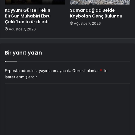
Kayyum Gürsel Tekin
Samandağ’da Selde
BirGün Muhabiri Ebru
Kaybolan Genç Bulundu
Çelik’ten özür diledi
Ağustos 7, 2026
Ağustos 7, 2026
Bir yanıt yazın
E-posta adresiniz yayınlanmayacak.
Gerekli alanlar
*
ile
işaretlenmişlerdir
Y
o
r
u
m
*