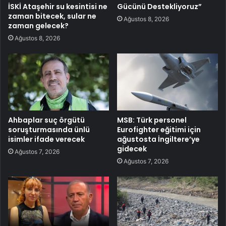
İSKİ Ataşehir su kesintisi ne
Gücünü Destekliyoruz”
zaman bitecek, sular ne
Ağustos 8, 2026
zaman gelecek?
Ağustos 8, 2026
Ahbaplar suç örgütü
MSB: Türk personel
soruşturmasında ünlü
Eurofighter eğitimi için
isimler ifade verecek
ağustosta İngiltere’ye
gidecek
Ağustos 7, 2026
Ağustos 7, 2026