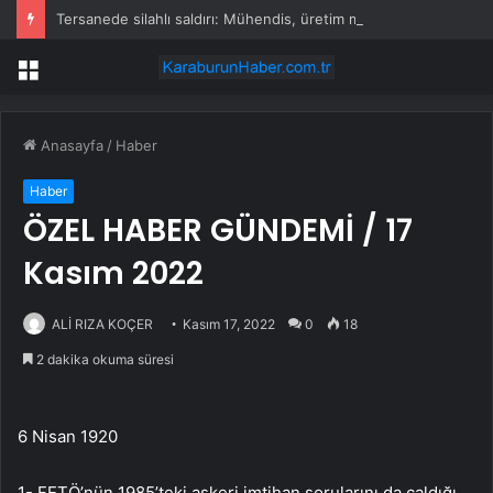
Tersanede silahlı saldırı: Mühendis, üretim müdürünü vurdu
Menü
Anasayfa
/
Haber
Haber
ÖZEL HABER GÜNDEMİ / 17
Kasım 2022
ALİ RIZA KOÇER
Kasım 17, 2022
0
18
2 dakika okuma süresi
6 Nisan 1920
1- FETÖ’nün 1985’teki askeri imtihan sorularını da çaldığı