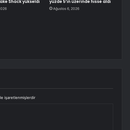
hake Shack yükseldi
yüzde 5’in üzerinde hisse aldı
2026
Ağustos 6, 2026
le işaretlenmişlerdir