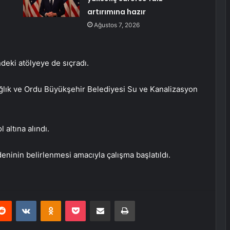
artırımına hazır
Ağustos 7, 2026
deki atölyeye de sıçradı.
Sağlık ve Ordu Büyükşehir Belediyesi Su ve Kanalizasyon
 altına alındı.
deninin belirlenmesi amacıyla çalışma başlatıldı.
erest
Reddit
VKontakte
Odnoklassniki
Pocket
E-Posta ile paylaş
Yazdır