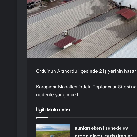
Ordu’nun Altınordu ilçesinde 2 iş yerinin hasar 
Karapınar Mahallesi’ndeki Toptancılar Sitesi’
nedenle yangın çıktı.
İlgili Makaleler
Bunları eken 1 senede ev
araba alıyor! Yetiştirenler