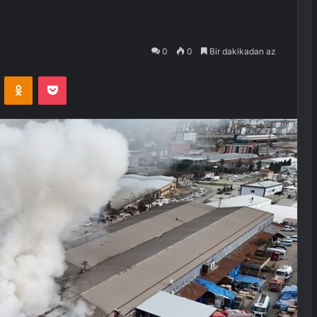
0
0
Bir dakikadan az
VKontakte
Odnoklassniki
Pocket