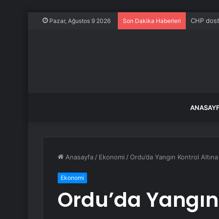
CHP dostl
Pazar, Ağustos 9 2026
Son Dakika Haberleri
ANASAY
Anasayfa
/
Ekonomi
/
Ordu’da Yangın Kontrol Altına 
Ekonomi
Ordu’da Yangın 