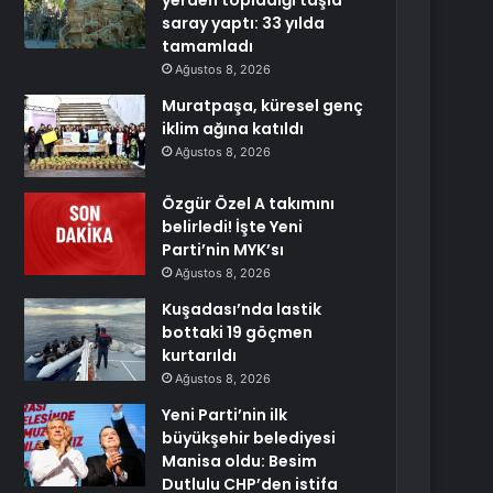
yerden topladığı taşla
saray yaptı: 33 yılda
tamamladı
Ağustos 8, 2026
Muratpaşa, küresel genç
iklim ağına katıldı
Ağustos 8, 2026
Özgür Özel A takımını
belirledi! İşte Yeni
Parti’nin MYK’sı
Ağustos 8, 2026
Kuşadası’nda lastik
bottaki 19 göçmen
kurtarıldı
Ağustos 8, 2026
Yeni Parti’nin ilk
büyükşehir belediyesi
Manisa oldu: Besim
Dutlulu CHP’den istifa