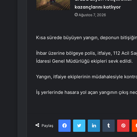
kazançlarını katlıyor
Ağustos 7, 2026
Kısa sürede büyüyen yangın, deponun bitişiğin
İhbar üzerine bölgeye polis, itfaiye, 112 Acil 
İdaresi Genel Müdürlüğü ekipleri sevk edildi.
Yangın, itfaiye ekiplerinin müdahalesiyle kontrol
İş yerlerinde hasara yol açan yangının çıkış ne
Facebook
Twitter
LinkedIn
Tumblr
Pint
Paylaş