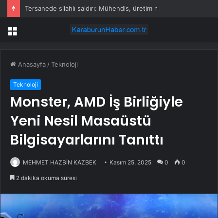
Tersanede silahlı saldırı: Mühendis, üretim müdürünü vurdu
Menü
Anasayfa
/
Teknoloji
Teknoloji
Monster, AMD İş Birliğiyle
Yeni Nesil Masaüstü
Bilgisayarlarını Tanıttı
MEHMET HAZBİN KAZBEK
Kasım 25, 2025
0
0
2 dakika okuma süresi