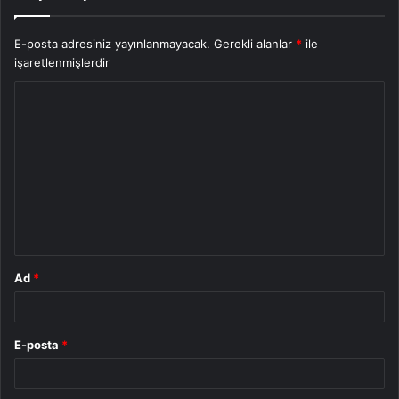
E-posta adresiniz yayınlanmayacak.
Gerekli alanlar
*
ile
işaretlenmişlerdir
Y
o
r
u
m
*
Ad
*
E-posta
*