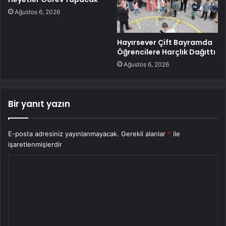
Ağustos 6, 2026
Hayırsever Çift Bayramda
Öğrencilere Harçlık Dağıttı
Ağustos 6, 2026
Bir yanıt yazın
E-posta adresiniz yayınlanmayacak.
Gerekli alanlar
*
ile
işaretlenmişlerdir
Y
o
r
u
m