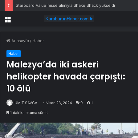
Starboard Value hisse alımıyla Shake Shack yükseldi
Menü
Anasayfa
/
Haber
Haber
Malezya’da iki askeri
helikopter havada çarpıştı:
10 ölü
ÜMİT SAVĞA
Nisan 23, 2024
0
1
1 dakika okuma süresi