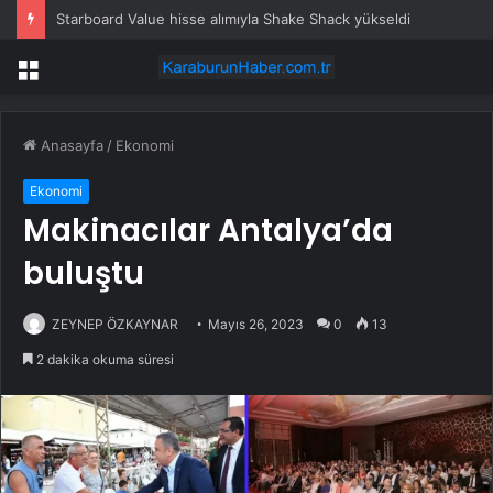
Starboard Value hisse alımıyla Shake Shack yükseldi
Menü
Anasayfa
/
Ekonomi
Ekonomi
Makinacılar Antalya’da
buluştu
ZEYNEP ÖZKAYNAR
Mayıs 26, 2023
0
13
2 dakika okuma süresi