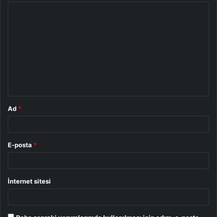
Y
o
r
u
m
*
Ad
*
E-posta
*
İnternet sitesi