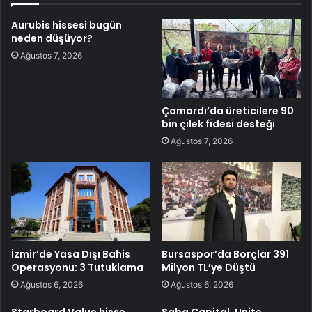
Aurubis hissesi bugün
neden düşüyor?
Ağustos 7, 2026
Çamardı’da üreticilere 90
bin çilek fidesi desteği
Ağustos 7, 2026
İzmir’de Yasa Dışı Bahis
Bursaspor’da Borçlar 391
Operasyonu: 3 Tutuklama
Milyon TL’ye Düştü
Ağustos 6, 2026
Ağustos 6, 2026
Starboard Value hisse
Saba Capital, Unite