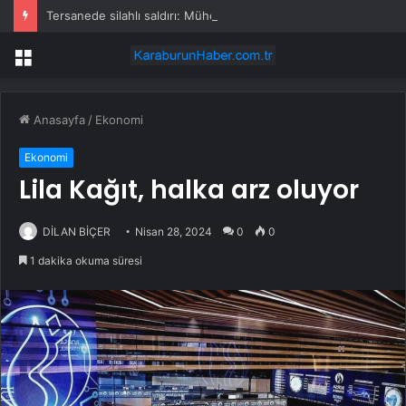
Tersanede silahlı saldırı: Mühendis, üretim müdürünü vurdu
Menü
Anasayfa
/
Ekonomi
Ekonomi
Lila Kağıt, halka arz oluyor
DİLAN BİÇER
Nisan 28, 2024
0
0
1 dakika okuma süresi