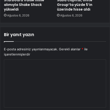
alımıyla Shake Shack
Group’ta yüzde 5’in
yükseldi
üzerinde hisse aldı
Ağustos 6, 2026
Ağustos 6, 2026
Bir yanıt yazın
E-posta adresiniz yayınlanmayacak.
Gerekli alanlar
*
ile
işaretlenmişlerdir
Y
o
r
u
m
*