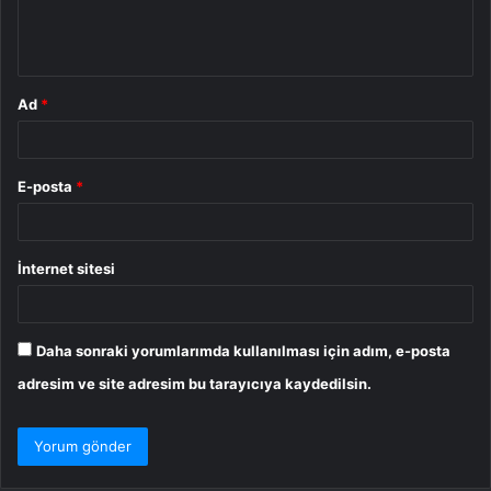
m
*
Ad
*
E-posta
*
İnternet sitesi
Daha sonraki yorumlarımda kullanılması için adım, e-posta
adresim ve site adresim bu tarayıcıya kaydedilsin.