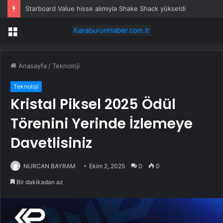
Starboard Value hisse alımıyla Shake Shack yükseldi
Menü
Anasayfa
/
Teknoloji
Teknoloji
Kristal Piksel 2025 Ödül
Törenini Yerinde İzlemeye
Davetlisiniz
NURCAN BAYRAM
Ekim 2, 2025
0
0
Bir dakikadan az