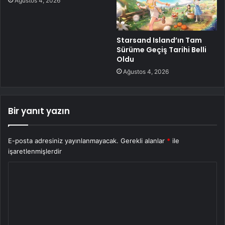
Ağustos 4, 2026
Starsand Island’ın Tam
Sürüme Geçiş Tarihi Belli
Oldu
Ağustos 4, 2026
Bir yanıt yazın
E-posta adresiniz yayınlanmayacak.
Gerekli alanlar
*
ile
işaretlenmişlerdir
Y
o
r
u