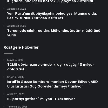
Kuşadası’nda lastik bottaki 19 göçmen kurtarıldı
Ağustos 8, 2026
Yeni Parti’nin ilk büyükşehir belediyesi Manisa oldu:
Besim Dutlulu CHP’den istifa etti
Ağustos 8, 2026
Tersanede silahlı saldırı: Mühendis, üretim müdürünü
vurdu
Rastgele Haberler
Mayıs 8, 2025
TCMB döviz rezervlerinde iki aylık düşüş 40 milyar
doları aştı
Kasım 4, 2025
İsrail’in Gazze Bombardımanları Devam Ediyor, ABD
Uluslararası Güç Görevlendirmeyi Planlıyor
Aralık 28, 2025
Bu parayı getiren 1 milyon TL kazanıyor
Temmuz 21, 2025