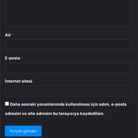
m
*
Ad
*
E-posta
*
İnternet sitesi
Daha sonraki yorumlarımda kullanılması için adım, e-posta
adresim ve site adresim bu tarayıcıya kaydedilsin.