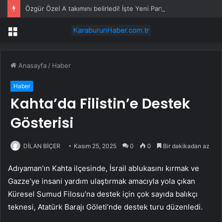
Özgür Özel A takımını belirledi! İşte Yeni Parti’nin MYK’sı
Menü
Anasayfa
/
Haber
Haber
Kahta’da Filistin’e Destek
Gösterisi
DİLAN BİÇER
Kasım 25, 2025
0
0
Bir dakikadan az
Adıyaman’ın Kahta ilçesinde, İsrail ablukasını kırmak ve
Gazze’ye insani yardım ulaştırmak amacıyla yola çıkan
Küresel Sumud Filosu’na destek için çok sayıda balıkçı
teknesi, Atatürk Barajı Göleti’nde destek turu düzenledi.