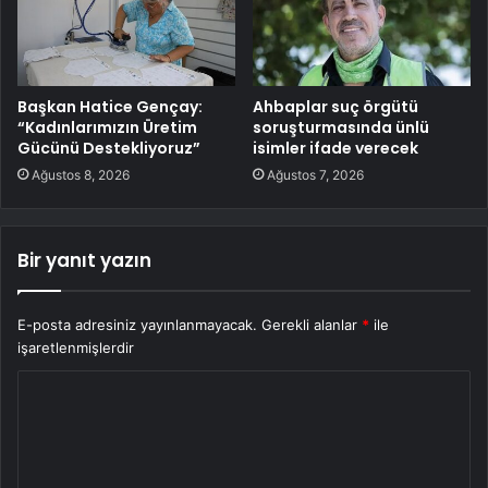
Başkan Hatice Gençay:
Ahbaplar suç örgütü
“Kadınlarımızın Üretim
soruşturmasında ünlü
Gücünü Destekliyoruz”
isimler ifade verecek
Ağustos 8, 2026
Ağustos 7, 2026
Bir yanıt yazın
E-posta adresiniz yayınlanmayacak.
Gerekli alanlar
*
ile
işaretlenmişlerdir
Y
o
r
u