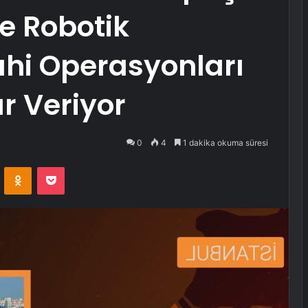
de Robotik
ahi Operasyonları
r Veriyor
0
4
1 dakika okuma süresi
VKontakte
Odnoklassniki
Pocket