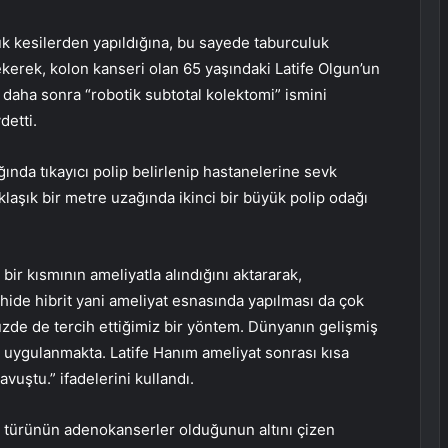
ük kesilerden yapıldığına, bu sayede taburculuk
erek, kolon kanseri olan 65 yaşındaki Latife Olgun’un
, daha sonra “robotik subtotal kolektomi” ismini
detti.
nda tıkayıcı polip belirlenip hastanelerine sevk
laşık bir metre uzağında ikinci bir büyük polip odağı
ir kısmının ameliyatla alındığını aktararak,
hide hibrit yani ameliyat esnasında yapılması da çok
üzde de tercih ettiğimiz bir yöntem. Dünyanın gelişmiş
 uygulanmakta. Latife Hanım ameliyat sonrası kısa
uştu.” ifadelerini kullandı.
 türünün adenokanserler olduğunun altını çizen