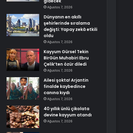
gidecek
Ağustos 7, 2026
Dünyanın en akıllı
şehirlerinde sıralama
değişti: Yapay zekâ etkili
oldu
Ağustos 7, 2026
Kayyum Gürsel Tekin
BirGün Muhabiri Ebru
Çelik’ten özür diledi
Ağustos 7, 2026
Ailesi şokta! Arjantin
finalde kaybedince
canına kıydı
Ağustos 7, 2026
40 yıllık ünlü çikolata
devine kayyum atandı
Ağustos 7, 2026