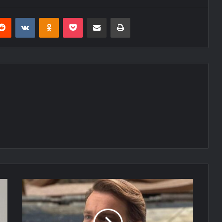
erest
Reddit
VKontakte
Odnoklassniki
Pocket
E-Posta ile paylaş
Yazdır