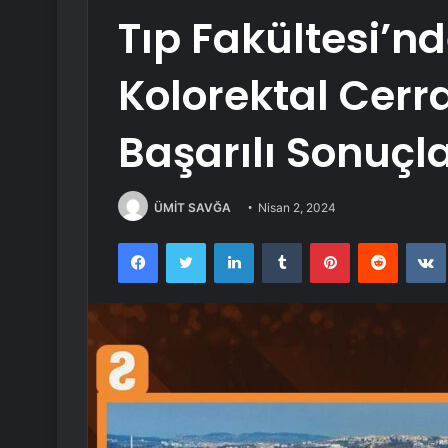
Tıp Fakültesi’n
Kolorektal Cerr
Başarılı Sonuçla
ÜMİT SAVĞA
Nisan 2, 2024
Facebook
Twitter
LinkedIn
Tumblr
Pinterest
Reddit