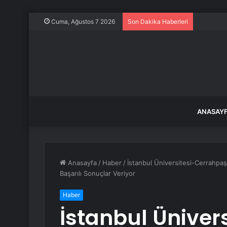
Dünyanın 
Cuma, Ağustos 7 2026
Son Dakika Haberleri
ANASAY
Anasayfa
/
Haber
/
İstanbul Üniversitesi-Cerrahpaş
Başarılı Sonuçlar Veriyor
Haber
İstanbul Üniver