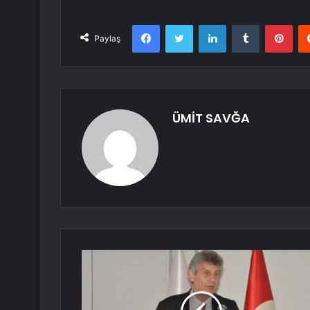
Facebook
Twitter
LinkedIn
Tumblr
Pint
Paylaş
ÜMİT SAVĞA