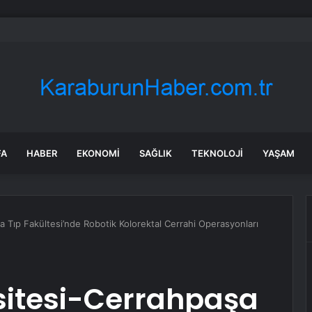
en akıllı şehirlerinde sıralama değişti: Yapay zekâ etkili oldu
FA
HABER
EKONOMI
SAĞLIK
TEKNOLOJI
YAŞAM
a Tıp Fakültesi’nde Robotik Kolorektal Cerrahi Operasyonları
sitesi-Cerrahpaşa