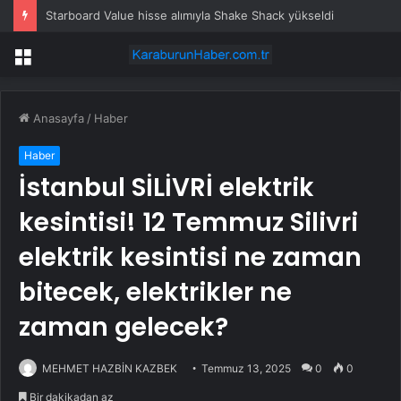
Starboard Value hisse alımıyla Shake Shack yükseldi
Menü
Anasayfa
/
Haber
Haber
İstanbul SİLİVRİ elektrik
kesintisi! 12 Temmuz Silivri
elektrik kesintisi ne zaman
bitecek, elektrikler ne
zaman gelecek?
MEHMET HAZBİN KAZBEK
Temmuz 13, 2025
0
0
Bir dakikadan az