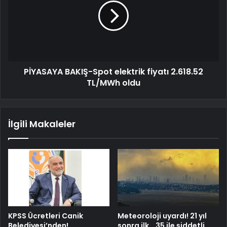
PİYASAYA BAKIŞ-Spot elektrik fiyatı 2.618.52
TL/MWh oldu
İlgili Makaleler
KPSS Ücretleri Canik
Meteoroloji uyardı! 21 yıl
Belediyesi’nden!
sonra ilk… 35 ile şiddetli