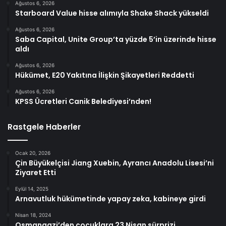
Ağustos 6, 2026
Starboard Value hisse alımıyla Shake Shack yükseldi
Ağustos 6, 2026
Saba Capital, Unite Group’ta yüzde 5’in üzerinde hisse
aldı
Ağustos 6, 2026
Hükümet, E20 Yakıtına İlişkin Şikayetleri Reddetti
Ağustos 6, 2026
KPSS Ücretleri Canik Belediyesi’nden!
Rastgele Haberler
Ocak 20, 2026
Çin Büyükelçisi Jiang Xuebin, Ayrancı Anadolu Lisesi’ni
Ziyaret Etti
Eylül 14, 2025
Arnavutluk hükümetinde yapay zeka, kabineye girdi
Nisan 18, 2024
Osmangazi’den çocuklara 23 Nisan sürprizi