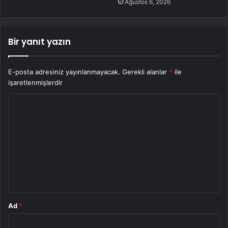
Ağustos 6, 2026
Bir yanıt yazın
E-posta adresiniz yayınlanmayacak.
Gerekli alanlar
*
ile
işaretlenmişlerdir
Y
o
r
u
m
*
Ad
*