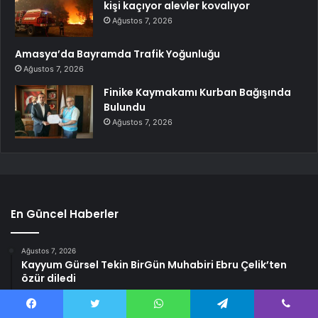
kişi kaçıyor alevler kovalıyor
Ağustos 7, 2026
Amasya’da Bayramda Trafik Yoğunluğu
Ağustos 7, 2026
Finike Kaymakamı Kurban Bağışında
Bulundu
Ağustos 7, 2026
En Güncel Haberler
Ağustos 7, 2026
Kayyum Gürsel Tekin BirGün Muhabiri Ebru Çelik’ten
özür diledi
Ağustos 7, 2026
Ailesi şokta! Arjantin finalde kaybedince canına kıydı
Facebook
Twitter
WhatsApp
Telegram
Viber