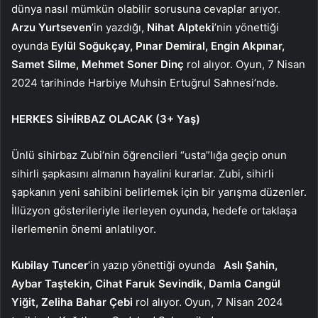
dünya nasıl mümkün olabilir sorusuna cevaplar arıyor.
Arzu Yurtseven
’in yazdığı,
Nihat Alpteki
’nin yönettiği
oyunda
Eylül Soğukçay, Pınar Demiral, Engin Akpınar,
Samet Silme, Mehmet Soner Dinç
rol alıyor. Oyun, 7 Nisan
2024 tarihinde
Harbiye Muhsin Ertuğrul Sahnesi’nde.
HERKES SİHİRBAZ OLACAK (3+ Yaş)
Ünlü sihirbaz Zubi’nin öğrencileri “usta”lığa geçip onun
sihirli şapkasını almanın hayalini kurarlar. Zubi, sihirli
şapkanın yeni sahibini belirlemek için bir yarışma düzenler.
İllüzyon gösterileriyle ilerleyen oyunda, hedefe ortaklaşa
ilerlemenin önemi anlatılıyor.
Kubilay Tuncer
’in yazıp yönettiği oyunda
Aslı Şahin,
Aybar Taştekin, Cihat Faruk Sevindik, Damla Cangül
Yiğit, Zeliha Bahar Çebi
rol alıyor. Oyun,
7 Nisan 2024