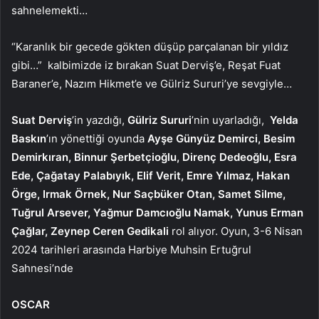
sahnelemekti…
“Karanlık bir gecede gökten düşüp parçalanan bir yıldız
gibi…” kalbimizde iz bırakan Suat Derviş’e, Reşat Fuat
Baraner’e, Nazım Hikmet’e ve Gülriz Sururi’ye sevgiyle…
Suat Derviş
’in yazdığı,
Gülriz Sururi
’nin uyarladığı,
Yelda
Baskın
’ın yönettiği oyunda
Ayşe Günyüz Demirci, Besim
Demirkıran, Binnur Şerbetçioğlu, Direnç Dedeoğlu, Esra
Ede, Çağatay Palabıyık, Elif Verit, Emre Yılmaz, Hakan
Örge, Irmak Örnek, Nur Saçbüker Otan, Samet Silme,
Tuğrul Arsever, Yağmur Damcıoğlu Namak, Yunus Erman
Çağlar, Zeynep Ceren Gedikali
rol alıyor. Oyun, 3-6 Nisan
2024 tarihleri arasında Harbiye Muhsin Ertuğrul
Sahnesi’nde
OSCAR