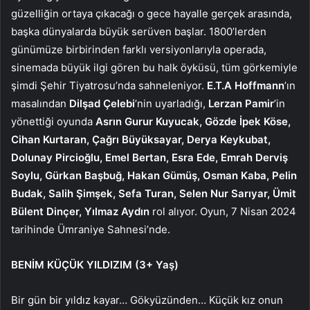
güzelliğin ortaya çıkacağı o gece hayalle gerçek arasında,
başka dünyalarda büyük serüven başlar. 1800’lerden
günümüze birbirinden farklı versiyonlarıyla operada,
sinemada büyük ilgi gören bu halk öyküsü, tüm görkemiyle
şimdi Şehir Tiyatrosu’nda sahneleniyor.
E.T.A Hoffmann
’ın
masalından
Dilşad Çelebi
’nin uyarladığı,
Lerzan Pamir
’in
yönettiği oyunda
Asrın Gurur Kuyucak,
Gözde İpek Köse,
Cihan Kurtaran, Çağrı Büyüksayar, Derya Keykubat,
Dolunay Pircioğlu, Emel Bertan, Esra Ede, Emrah Derviş
Soylu, Gürkan Başbuğ, Hakan Gümüş, Osman Kaba, Pelin
Budak, Salih Şimşek, Sefa Turan, Selen Nur Sarıyar, Ümit
Bülent Dinçer, Yılmaz Aydın
rol alıyor. Oyun, 7 Nisan 2024
tarihinde Ümraniye Sahnesi’nde.
BENİM KÜÇÜK YILDIZIM
(3+ Yaş)
Bir gün bir yıldız kayar… Gökyüzünden… Küçük kız onun