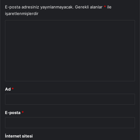
E-posta adresiniz yayınlanmayacak.
Gerekli alanlar
*
ile
işaretlenmişlerdir
Y
o
r
u
m
*
Ad
*
E-posta
*
İnternet sitesi