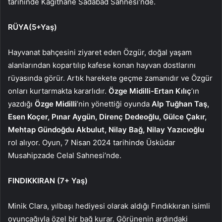
tarihinde Kağıthane Sadabad Sahnesi’nde.
RÜYA(5+Yaş)
Hayvanat bahçesini ziyaret eden Özgür, doğal yaşam
alanlarından kopartılıp kafese konan hayvan dostlarını
rüyasında görür. Artık harekete geçme zamanıdır ve Özgür
onları kurtarmakta kararlıdır.
Özge Midilli-Ertan Kılıç
’ın
yazdığı
Özge Midilli
’nin yönettiği oyunda
Alp Tuğhan Taş,
Esen Koçer, Pınar Aygün, Direnç Dedeoğlu, Gülce Çakır,
Mehtap Gündoğdu Akbulut, Nilay Bağ, Nilay Yazıcıoğlu
rol alıyor. Oyun,
7 Nisan 2024 tarihinde Üsküdar
Musahipzade Celal Sahnesi’nde.
FINDIKKIRAN (7+ Yaş)
Minik Clara, yılbaşı hediyesi olarak aldığı Fındıkkıran isimli
oyuncağıyla özel bir bağ kurar. Görünenin ardındaki