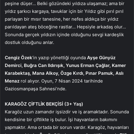
peşine düşer… Belki gözündeki yıldıza ulaşamaz; ama bir
yıldız şarkıcı kargaya, tavuklar için bir Yıldız gibi pırıl pırıl
parlayan bir mısır tanesine, her nefes aldıkça bir yıldız
parıldayan ateş böceğine rastlar… Hepsiyle arkadaş olur…
Sonunda gerçek yıldızın içinde olduğunu sevgi kardeşlik
dostluk olduğunu anlar.
Cengiz Özek
’in yazıp yönettiği oyunda
Ayşe Günyüz
Demirci, Buğra Can Ildırışık, Yunus Erman Çağlar, Kamer
Karabektaş, Mana Alkoy, Özge Kırdı, Pınar Pamuk, Aslı
Menaz
rol alıyor. Oyun,
7 Nisan 2024 tarihinde
Gaziosmanpaşa Sahnesi’nde.
KARAGÖZ ÇİFTLİK BEKÇİSİ (3+ Yaş)
Karagöz uzun zamandır işsizdir ve iş aramaktadır. Sonunda
kendisine bir çiftlikte iş bulur. İşi hayvanların bakımını
yapmaktır. Ama ortada bir sorun vardır. Karagöz, hayvanları