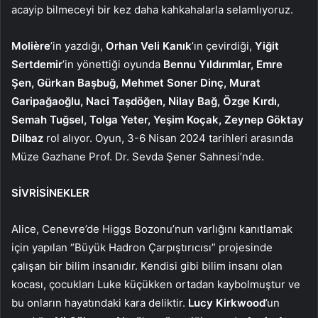
acayip bilmeceyi bir kez daha kahkahalarla selamlıyoruz.
Molière
’in yazdığı,
Orhan Veli Kanık
’ın çevirdiği,
Yiğit
Sertdemir
’in yönettiği oyunda
Bennu Yıldırımlar, Emre
Şen, Gürkan Başbuğ, Mehmet Soner Dinç, Murat
Garipağaoğlu, Naci Taşdöğen, Nilay Bağ, Özge Kırdı,
Semah Tuğsel, Tolga Yeter, Yeşim Koçak, Zeynep Göktay
Dilbaz
rol alıyor. Oyun,
3-6
Nisan
2024 tarihleri arasında
Müze Gazhane Prof. Dr. Sevda Şener Sahnesi’nde.
SİVRİSİNEKLER
Alice, Cenevre’de Higgs Bozonu’nun varlığını kanıtlamak
için yapılan “Büyük Hadron Çarpıştırıcısı” projesinde
çalışan bir bilim insanıdır. Kendisi gibi bilim insanı olan
kocası, çocukları Luke küçükken ortadan kaybolmuştur ve
bu onların hayatındaki kara deliktir.
Lucy Kirkwood
’un