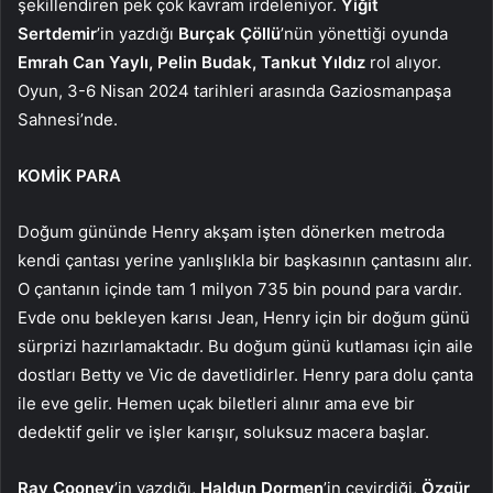
şekillendiren pek çok kavram irdeleniyor.
Yiğit
Sertdemir
’in yazdığı
Burçak Çöllü
’nün yönettiği oyunda
Emrah Can Yaylı, Pelin Budak, Tankut Yıldız
rol alıyor.
Oyun, 3-6 Nisan 2024 tarihleri arasında Gaziosmanpaşa
Sahnesi’nde.
KOMİK PARA
Doğum gününde Henry akşam işten dönerken metroda
kendi çantası yerine yanlışlıkla bir başkasının çantasını alır.
O çantanın içinde tam 1 milyon 735 bin pound para vardır.
Evde onu bekleyen karısı Jean, Henry için bir doğum günü
sürprizi hazırlamaktadır. Bu doğum günü kutlaması için aile
dostları Betty ve Vic de davetlidirler. Henry para dolu çanta
ile eve gelir. Hemen uçak biletleri alınır ama eve bir
dedektif gelir ve işler karışır, soluksuz macera başlar.
Ray Cooney
’in yazdığı,
Haldun Dormen
’in çevirdiği,
Özgür