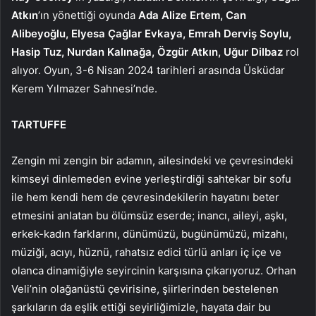
Atkın
’ın yönettiği oyunda
Ada Alize Ertem, Can
Alibeyoğlu, Elyesa Çağlar Evkaya, Emrah Derviş Soylu,
Hasip Tuz, Nurdan Kalınağa, Özgür Atkın, Uğur Dilbaz
rol
alıyor. Oyun,
3-6 Nisan 2024 tarihleri arasında Üsküdar
Kerem Yılmazer Sahnesi’nde.
TARTUFFE
Zengin mi zengin bir adamın, ailesindeki ve çevresindeki
kimseyi dinlemeden evine yerleştirdiği sahtekar bir sofu
ile hem kendi hem de çevresindekilerin hayatını beter
etmesini anlatan bu ölümsüz eserde; inancı, aileyi, aşkı,
erkek-kadın farklarını, dünümüzü, bugünümüzü, mizahı,
müziği, acıyı, hüznü, rahatsız edici türlü anları iç içe ve
olanca dinamiğiyle seyircinin karşısına çıkarıyoruz. Orhan
Veli’nin olağanüstü çevirisine, şiirlerinden bestelenen
şarkıların da eşlik ettiği seyirliğimizle, hayata dair bu