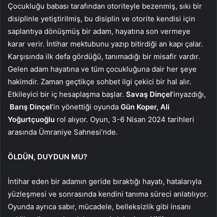
Çocukluğu babası tarafından otoriteyle bezenmiş, sıkı bir
disiplinle yetiştirilmiş, bu disiplin ve otorite kendisi için
saplantıya dönüşmüş bir adam, hayatına son vermeye
karar verir. İntihar mektubunu yazıp bitirdiği an kapı çalar.
Karşısında ilk defa gördüğü, tanımadığı bir misafir vardır.
Gelen adam hayatına ve tüm çocukluğuna dair her şeye
hakimdir. Zaman geçtikçe sohbet ilgi çekici bir hal alır.
Etkileyici bir iç hesaplaşma başlar.
Savaş Dinçel
’inyazdığı,
Barış Dinçel
’in yönettiği oyunda
Gün Koper, Ali
Yoğurtçuoğlu
rol alıyor. Oyun, 3-6 Nisan 2024 tarihleri
arasında Ümraniye Sahnesi’nde.
ÖLDÜN, DUYDUN MU?
İntihar eden bir adamın geride bıraktığı hayatı, hatalarıyla
yüzleşmesi ve sonrasında kendini tanıma süreci anlatılıyor.
Oyunda ayrıca sabır, mücadele, belleksizlik gibi insanı