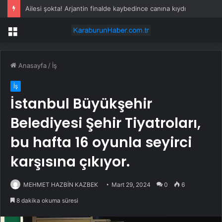
Ailesi şokta! Arjantin finalde kaybedince canına kıydı
Menü
Anasayfa
/
İş
İş
İstanbul Büyükşehir
Belediyesi Şehir Tiyatroları,
bu hafta 16 oyunla seyirci
karşısına çıkıyor.
MEHMET HAZBİN KAZBEK
Mart 29, 2024
0
6
8 dakika okuma süresi