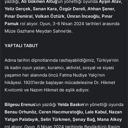
yazdığı,
Ali Gökmen Altuğ
’un yönettiği oyunda
Ayşin Atav,
Yeliz Gerçek, Senan Kara, Özgür Dereli, Ahhan Şener,
Pınar Demiral, Volkan Öztürk, Ümran İnceoğlu, Pınar
Pamuk
rol alıyor. Oyun, 3-6 Nisan 2024 tarihleri arasında
Müze Gazhane Meydan Sahne’de.
YAFTALI TABUT
Adına tarihin dipnotlarında rastlayabildiğimiz, Türkiye’nin
ilk kadın oyun yazarı, kuramcı, aktivist, sosyal ve siyasi
yaşamın her alanında öncü Fatma Nudiye Yalçı’nın
hikâyesi. 1920’lerde başlayan mücadelesine Dr. Hikmet
Kıvılcımlı ve Nazım Hikmet de eşlik ediyor.
Bilgesu Erenus
’un yazdığı
Yelda Baskın
’ın yönettiği oyunda
Bensu Orhunöz, Ceren Hacımuratoğlu, Lale Kabul, Nazan
Yatgın Palabıyık, Selin Türkmen, Şenay Bağ, Mana Alkoy
rol alıyor. Oyun, 6 Nisan 2024 tarihinde Beylikdüzü Rasim