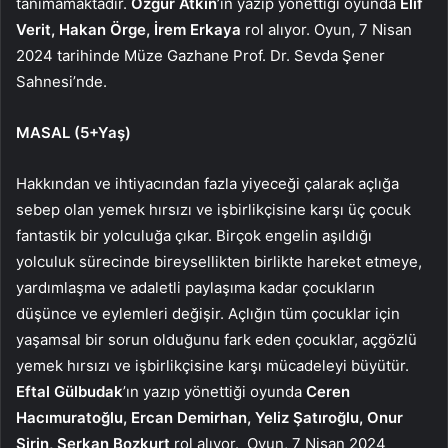
tanımamaktadır.
Özgür Atkın
’ın yazıp yönettiği oyunda
Elif
Verit, Hakan Örge, İrem Erkaya
rol alıyor. Oyun, 7 Nisan
2024 tarihinde
Müze Gazhane Prof. Dr. Sevda Şener
Sahnesi’nde.
MASAL (5+Yaş)
Hakkından ve ihtiyacından fazla yiyeceği çalarak açlığa
sebep olan yemek hırsızı ve işbirlikçisine karşı üç çocuk
fantastik bir yolculuğa çıkar. Birçok engelin aşıldığı
yolculuk sürecinde bireysellikten birlikte hareket etmeye,
yardımlaşma ve adaletli paylaşıma kadar çocukların
düşünce ve eylemleri değişir. Açlığın tüm çocuklar için
yaşamsal bir sorun olduğunu fark eden çocuklar, açgözlü
yemek hırsızı ve işbirlikçisine karşı mücadeleyi büyütür.
Eftal Gülbudak
’ın yazıp yönettiği oyunda
Ceren
Hacımuratoğlu, Ercan Demirhan, Yeliz Şatıroğlu, Onur
Şirin, Serkan Bozkurt
rol alıyor. Oyun, 7 Nisan 2024