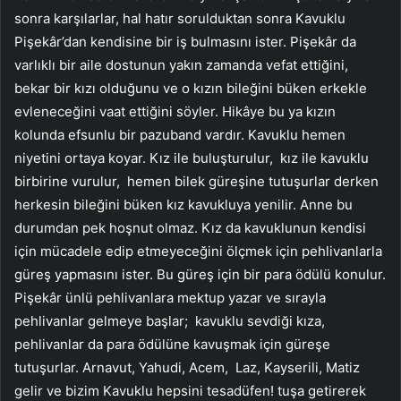
sonra karşılarlar, hal hatır sorulduktan sonra Kavuklu
Pişekâr’dan kendisine bir iş bulmasını ister. Pişekâr da
varlıklı bir aile dostunun yakın zamanda vefat ettiğini,
bekar bir kızı olduğunu ve o kızın bileğini büken erkekle
evleneceğini vaat ettiğini söyler. Hikâye bu ya kızın
kolunda efsunlu bir pazuband vardır. Kavuklu hemen
niyetini ortaya koyar. Kız ile buluşturulur, kız ile kavuklu
birbirine vurulur, hemen bilek güreşine tutuşurlar derken
herkesin bileğini büken kız kavukluya yenilir. Anne bu
durumdan pek hoşnut olmaz. Kız da kavuklunun kendisi
için mücadele edip etmeyeceğini ölçmek için pehlivanlarla
güreş yapmasını ister. Bu güreş için bir para ödülü konulur.
Pişekâr ünlü pehlivanlara mektup yazar ve sırayla
pehlivanlar gelmeye başlar; kavuklu sevdiği kıza,
pehlivanlar da para ödülüne kavuşmak için güreşe
tutuşurlar. Arnavut, Yahudi, Acem, Laz, Kayserili, Matiz
gelir ve bizim Kavuklu hepsini tesadüfen! tuşa getirerek