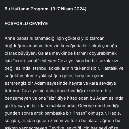
Bu Haftanın Programı (3-7 Nisan 2024)
FOSFORLU CEVRİYE
Anne babasını tanımadığı için gökteki yıldızlardan
doğduğuna inanan, denizin kucağında bir sokak çocuğu
olarak büyüyen, Galata mevkiinde karnını doyurabilmek
için “icra-i sanat” eyleyen Cevriye, sıradan bir sokak kızı
değil aslında İstanbul sokaklarının ta kendisidir. Hastalık ve
soğuktan ölüme yaklaştığı o gece, karşısına çıkan
esrarengiz bir Adam sayesinde hayata ve kara sevdaya
tutunur. Cevriye’nin daha önce tanıdığı erkeklere hiç
benzemeyen ve ona “siz” diye hitap eden bu Adam aslında
gizli yaşayan bir idam mahkûmudur. Cevriye onu tanıdığı
günden sonra artık bambaşka bir “insan” olmuştur. Hapis,
sürgün, aradan geçen zaman ve türlü belalara rağmen bu
aşktan vazgeçmeyen Cevriye, sevdiği için her şeyi göze