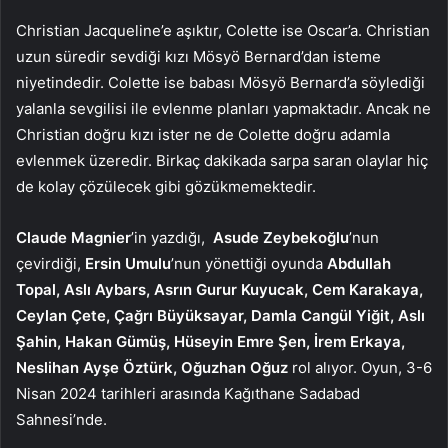
Christian Jacqueline’e aşıktır, Colette ise Oscar’a. Christian
uzun süredir sevdiği kızı Mösyö Bernard’dan isteme
niyetindedir. Colette ise babası Mösyö Bernard’a söylediği
yalanla sevgilisi ile evlenme planları yapmaktadır. Ancak ne
Christian doğru kızı ister ne de Colette doğru adamla
evlenmek üzeredir. Birkaç dakikada sarpa saran olaylar hiç
de kolay çözülecek gibi gözükmemektedir.
Claude Magnier
’in yazdığı,
Asude Zeybekoğlu
’nun
çevirdiği,
Ersin Umulu
’nun yönettiği oyunda
Abdullah
Topal, Aslı Aybars, Asrın Gurur Kuyucak, Cem Karakaya,
Ceylan Çete, Çağrı Büyüksayar, Damla Cangül Yiğit, Aslı
Şahin, Hakan Gümüş, Hüseyin Emre Şen, İrem Erkaya,
Neslihan Ayşe Öztürk, Oğuzhan Oğuz
rol alıyor. Oyun, 3-6
Nisan 2024 tarihleri arasında Kağıthane Sadabad
Sahnesi’nde.