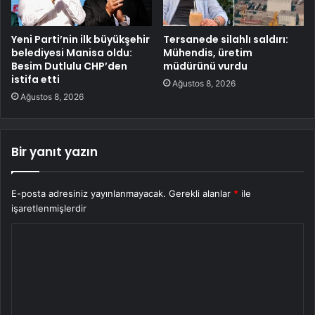
Yeni Parti’nin ilk büyükşehir
Tersanede silahlı saldırı:
belediyesi Manisa oldu:
Mühendis, üretim
Besim Dutlulu CHP’den
müdürünü vurdu
istifa etti
Ağustos 8, 2026
Ağustos 8, 2026
Bir yanıt yazın
E-posta adresiniz yayınlanmayacak.
Gerekli alanlar
*
ile
işaretlenmişlerdir
Y
o
r
u