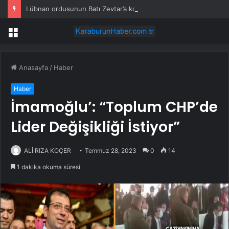
Lübnan ordusunun Batı Zevtar’a konuşlanmasıyla birlikte halkın bölgeye dönüşü başladı
Menü
Anasayfa
/
Haber
Haber
İmamoğlu’: “Toplum CHP’de
Lider Değişikliği İstiyor”
ALİ RIZA KOÇER
Temmuz 28, 2023
0
14
1 dakika okuma süresi