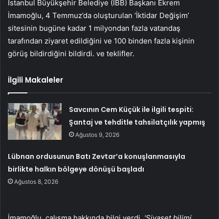
İstanbul Büyükşehir Belediye (İBB) Başkanı Ekrem
İmamoğlu, 4 Temmuz’da oluşturulan ‘İktidar Değişim’
sitesinin bugüne kadar 1 milyondan fazla vatandaş
tarafından ziyaret edildiğini ve 100 binden fazla kişinin
görüş bildirdiğini bildirdi. ve teklifler.
İlgili Makaleler
Savcının Cem Küçük ile ilgili tespiti:
Şantaj ve tehditle tahsilatçılık yapmış
Ağustos 9, 2026
Lübnan ordusunun Batı Zevtar’a konuşlanmasıyla
birlikte halkın bölgeye dönüşü başladı
Ağustos 8, 2026
İmamoğlu, çalışma hakkında bilgi verdi.
‘Siyaset bilimi,