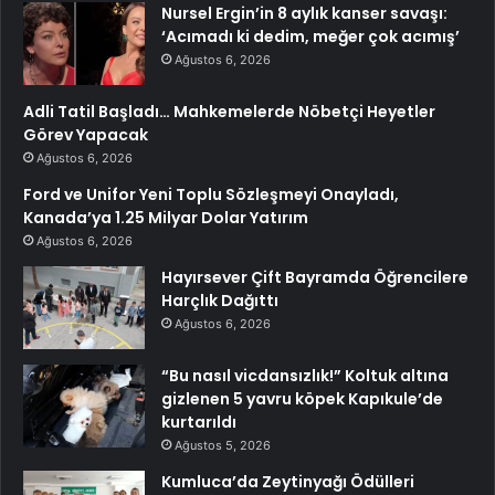
Nursel Ergin’in 8 aylık kanser savaşı:
‘Acımadı ki dedim, meğer çok acımış’
Ağustos 6, 2026
Adli Tatil Başladı… Mahkemelerde Nöbetçi Heyetler
Görev Yapacak
Ağustos 6, 2026
Ford ve Unifor Yeni Toplu Sözleşmeyi Onayladı,
Kanada’ya 1.25 Milyar Dolar Yatırım
Ağustos 6, 2026
Hayırsever Çift Bayramda Öğrencilere
Harçlık Dağıttı
Ağustos 6, 2026
“Bu nasıl vicdansızlık!” Koltuk altına
gizlenen 5 yavru köpek Kapıkule’de
kurtarıldı
Ağustos 5, 2026
Kumluca’da Zeytinyağı Ödülleri