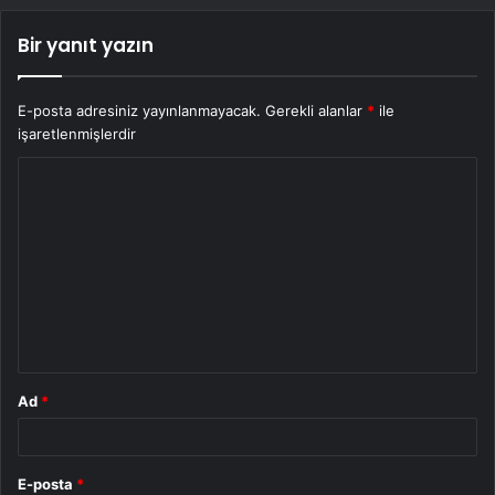
Bir yanıt yazın
E-posta adresiniz yayınlanmayacak.
Gerekli alanlar
*
ile
işaretlenmişlerdir
Y
o
r
u
m
*
Ad
*
E-posta
*