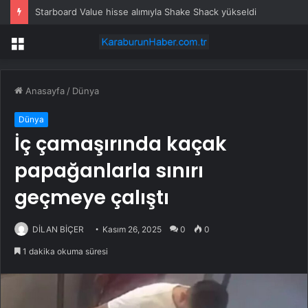
Starboard Value hisse alımıyla Shake Shack yükseldi
Menü
Anasayfa
/
Dünya
Dünya
İç çamaşırında kaçak
papağanlarla sınırı
geçmeye çalıştı
DİLAN BİÇER
Kasım 26, 2025
0
0
1 dakika okuma süresi