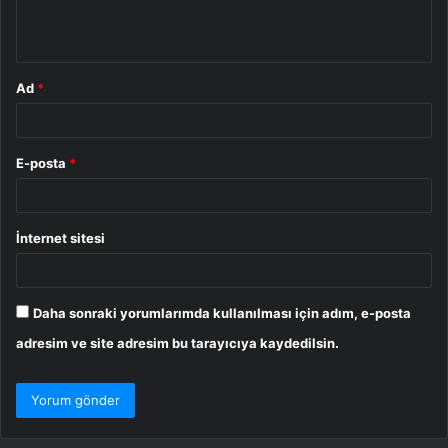
m
*
Ad
*
E-posta
*
İnternet sitesi
Daha sonraki yorumlarımda kullanılması için adım, e-posta
adresim ve site adresim bu tarayıcıya kaydedilsin.