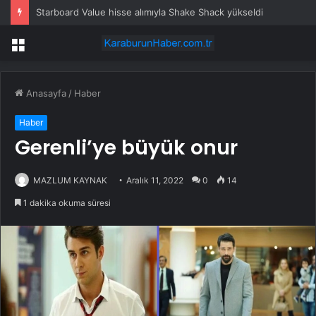
Starboard Value hisse alımıyla Shake Shack yükseldi
Menü
Anasayfa
/
Haber
Haber
Gerenli’ye büyük onur
MAZLUM KAYNAK
Aralık 11, 2022
0
14
1 dakika okuma süresi