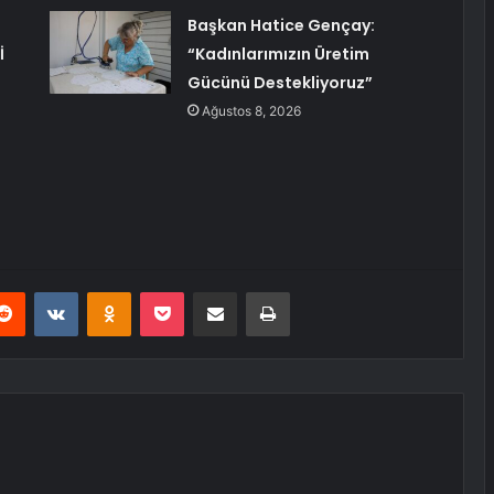
Başkan Hatice Gençay:
İ
“Kadınlarımızın Üretim
Gücünü Destekliyoruz”
Ağustos 8, 2026
erest
Reddit
VKontakte
Odnoklassniki
Pocket
E-Posta ile paylaş
Yazdır