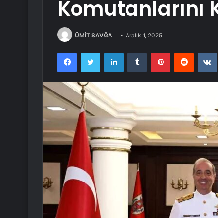
Komutanlarını K
ÜMİT SAVĞA
Aralık 1, 2025
Facebook
Twitter
LinkedIn
Tumblr
Pinterest
Reddit