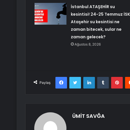
İstanbul ATAŞEHİR su
kesintisi! 24-25 Temmuz İSK
Ataşehir su kesintisi ne
zaman bitecek, sular ne
zaman gelecek?
Ağustos 8, 2026
Facebook
Twitter
LinkedIn
Tumblr
Pint
Paylaş
ÜMİT SAVĞA