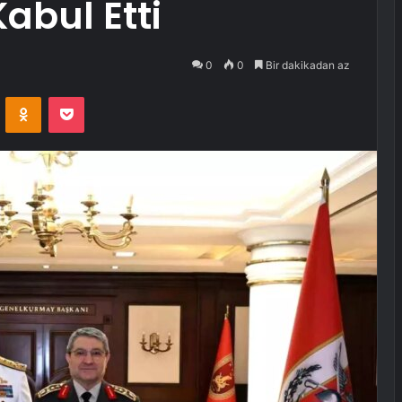
abul Etti
0
0
Bir dakikadan az
VKontakte
Odnoklassniki
Pocket