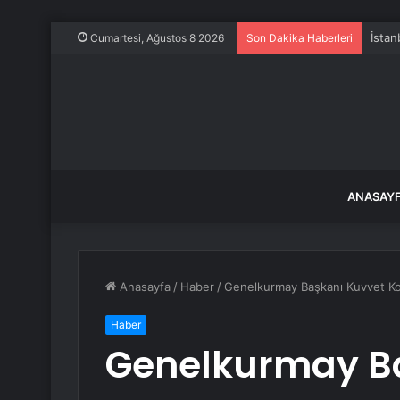
İstan
Cumartesi, Ağustos 8 2026
Son Dakika Haberleri
ANASAY
Anasayfa
/
Haber
/
Genelkurmay Başkanı Kuvvet Kom
Haber
Genelkurmay B