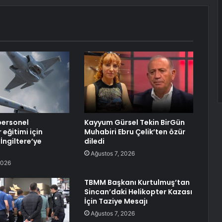
personel
Kayyum Gürsel Tekin BirGün
 eğitimi için
Muhabiri Ebru Çelik’ten özür
İngiltere’ye
diledi
Ağustos 7, 2026
2026
TBMM Başkanı Kurtulmuş’tan
Sincan’daki Helikopter Kazası
İçin Taziye Mesajı
Ağustos 7, 2026