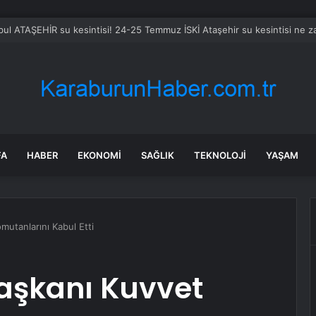
bul ATAŞEHİR su kesintisi! 24-25 Temmuz İSKİ Ataşehir su kesintisi ne 
FA
HABER
EKONOMI
SAĞLIK
TEKNOLOJI
YAŞAM
utanlarını Kabul Etti
aşkanı Kuvvet