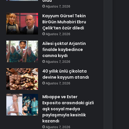
oldu
Ağustos 7, 2026
Kayyum Gürsel Tekin
BirGün Muhabiri Ebru
Çelik’ten özür diledi
Ağustos 7, 2026
Ailesi şokta! Arjantin
finalde kaybedince
canına kıydı
Ağustos 7, 2026
40 yıllık ünlü çikolata
devine kayyum atandı
Ağustos 7, 2026
Mbappe ve Ester
Exposito arasındaki gizli
aşk sosyal medya
paylaşımıyla kesinlik
kazandı
Ağustos 7, 2026