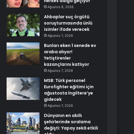
herkes dalga geçiyor
Ağustos 8, 2026
Ahbaplar suç örgütü
soruşturmasında ünlü
isimler ifade verecek
Ağustos 7, 2026
Bunları eken 1 senede ev
araba alıyor!
Yetiştirenler
kazançlarını katlıyor
Ağustos 7, 2026
MSB: Türk personel
Eurofighter eğitimi için
ağustosta İngiltere’ye
gidecek
Ağustos 7, 2026
Dünyanın en akıllı
şehirlerinde sıralama
değişti: Yapay zekâ etkili