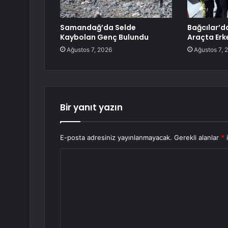
Samandağ’da Selde
Bağcılar’d
Kaybolan Genç Bulundu
Araçta Erk
Ağustos 7, 2026
Ağustos 7, 
Bir yanıt yazın
E-posta adresiniz yayınlanmayacak.
Gerekli alanlar
*
i
Y
o
r
u
m