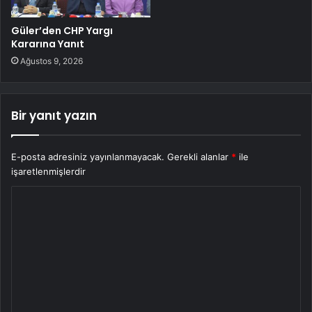
Güler’den CHP Yargı
Kararına Yanıt
Ağustos 9, 2026
Bir yanıt yazın
E-posta adresiniz yayınlanmayacak.
Gerekli alanlar
*
ile
işaretlenmişlerdir
Y
o
r
u
m
*