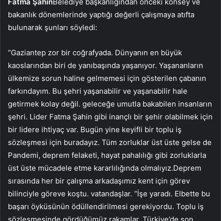
Fatma Şahin
Belediye başkanlığından önceki konsey ve
bakanlık dönemlerinde yaptığı değerli çalışmaya atıfta
bulunarak şunları söyledi:
“Gaziantep zor bir coğrafyada. Dünyanın en büyük
kaoslarından biri de yanıbaşında yaşanıyor. Yaşananların
ülkemize sorun haline gelmemesi için gösterilen çabanın
farkındayım. Bu şehri yaşanabilir ve yaşanabilir hale
getirmek kolay değil. geleceğe umutla bakabilen insanların
şehri. Lider Fatma Şahin gibi inançlı bir şehir olabilmek için
bir lidere ihtiyaç var. Bugün yine keyifli bir toplu iş
sözleşmesi için buradayız. Tüm zorluklar üst üste gelse de
Pandemi, deprem felaketi, hayat pahalılığı gibi zorluklarla
üst üste mücadele etme kararlılığında olmalıyız.Deprem
sırasında her bir çalışma arkadaşımız kent için görev
bilinciyle göreve koştu. vatandaşlar. “İşe yaradı. Elbette bu
başarı öyküsünün ödüllendirilmesi gerekiyordu. Toplu iş
sözleşmesinde gördüğümüz rakamlar, Türkiye’de son