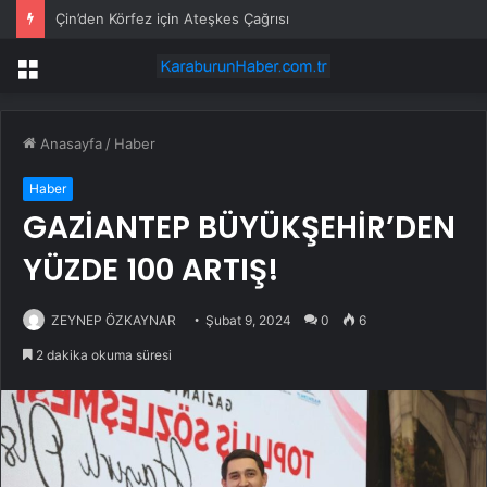
Çin’den Körfez için Ateşkes Çağrısı
Menü
Anasayfa
/
Haber
Haber
GAZİANTEP BÜYÜKŞEHİR’DEN
YÜZDE 100 ARTIŞ!
ZEYNEP ÖZKAYNAR
Şubat 9, 2024
0
6
2 dakika okuma süresi