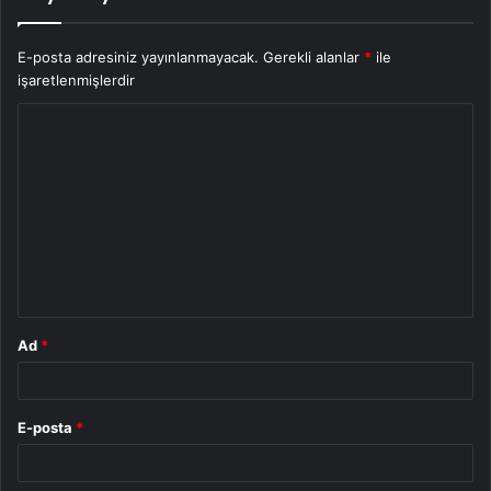
E-posta adresiniz yayınlanmayacak.
Gerekli alanlar
*
ile
işaretlenmişlerdir
Y
o
r
u
m
*
Ad
*
E-posta
*