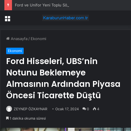
Ford ve Unifor Yeni Toplu Sözleşmeyi Onayladı, Kanada’ya 1.25 Milyar Dolar Yatırım
Menü
Anasayfa
/
Ekonomi
Ekonomi
Ford Hisseleri, UBS’nin
Notunu Beklemeye
Almasının Ardından Piyasa
Öncesi Ticarette Düştü
ZEYNEP ÖZKAYNAR
Ocak 17, 2024
0
4
1 dakika okuma süresi