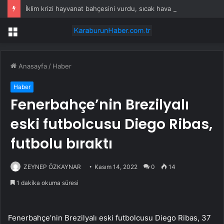
İklim krizi hayvanat bahçesini vurdu, sıcak hava dev tesiste can aldı
Menü
Anasayfa
/
Haber
Haber
Fenerbahçe’nin Brezilyalı
eski futbolcusu Diego Ribas,
futbolu bıraktı
ZEYNEP ÖZKAYNAR
Kasım 14, 2022
0
14
1 dakika okuma süresi
Fenerbahçe’nin Brezilyalı eski futbolcusu Diego Ribas, 37