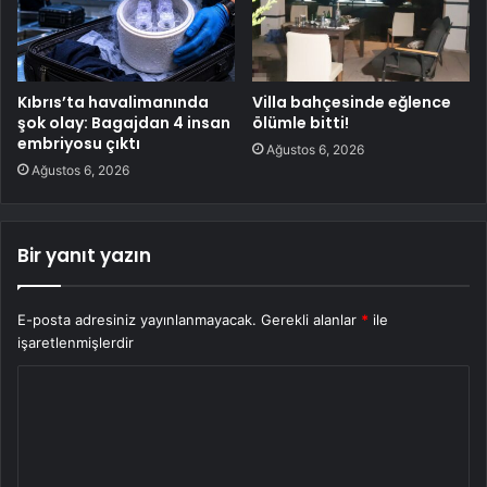
Kıbrıs’ta havalimanında
Villa bahçesinde eğlence
şok olay: Bagajdan 4 insan
ölümle bitti!
embriyosu çıktı
Ağustos 6, 2026
Ağustos 6, 2026
Bir yanıt yazın
E-posta adresiniz yayınlanmayacak.
Gerekli alanlar
*
ile
işaretlenmişlerdir
Y
o
r
u