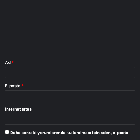
o
r
u
m
*
Ad
*
E-posta
*
İnternet sitesi
Daha sonraki yorumlarımda kullanılması için adım, e-posta