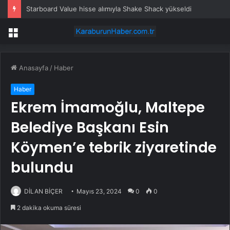
Starboard Value hisse alımıyla Shake Shack yükseldi
Menü
Anasayfa
/
Haber
Haber
Ekrem İmamoğlu, Maltepe
Belediye Başkanı Esin
Köymen’e tebrik ziyaretinde
bulundu
DİLAN BİÇER
Mayıs 23, 2024
0
0
2 dakika okuma süresi