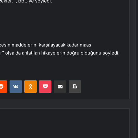
ekler.” , BBC’ye söyledi.
l besin maddelerini karşılayacak kadar maaş
r” olsa da anlatılan hikayelerin doğru olduğunu söyledi.
erest
Reddit
VKontakte
Odnoklassniki
Pocket
E-Posta ile paylaş
Yazdır