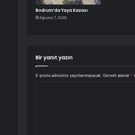
Bodrum’da Yaya Kazası
Ağustos 7, 2026
Bir yanıt yazın
E-posta adresiniz yayınlanmayacak.
Gerekli alanlar
*
i
Y
o
r
u
m
*