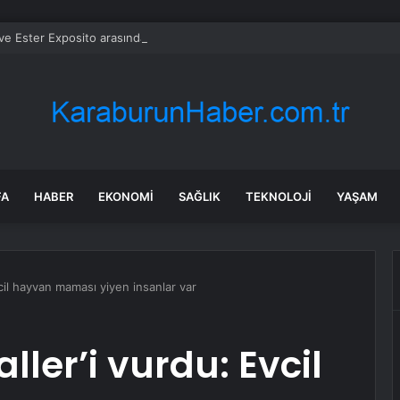
 Ester Exposito arasındaki gizli aşk sosyal medya paylaşımıyla kesinlik
FA
HABER
EKONOMI
SAĞLIK
TEKNOLOJI
YAŞAM
cil hayvan maması yiyen insanlar var
ller’i vurdu: Evcil