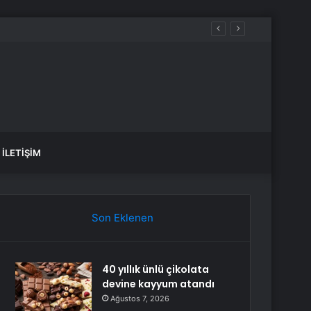
 kazandı
İLETIŞIM
Son Eklenen
40 yıllık ünlü çikolata
devine kayyum atandı
Ağustos 7, 2026