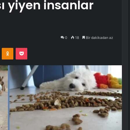
yiyen insanlar
0
18
Bir dakikadan az
VKontakte
Odnoklassniki
Pocket