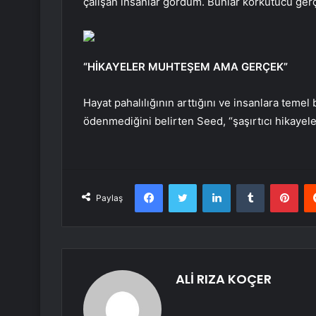
çalışan insanlar gördüm. Bunlar korkutucu gerç
“HİKAYELER MUHTEŞEM AMA GERÇEK”
Hayat pahalılığının arttığını ve insanlara teme
ödenmediğini belirten Seed, “şaşırtıcı hikayele
Facebook
Twitter
LinkedIn
Tumblr
Pint
Paylaş
ALİ RIZA KOÇER