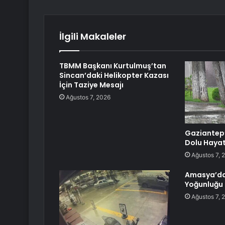
İlgili Makaleler
TBMM Başkanı Kurtulmuş’tan
Sincan’daki Helikopter Kazası
İçin Taziye Mesajı
Ağustos 7, 2026
Gaziantep
Dolu Hayat
Ağustos 7, 
Amasya’da
Yoğunluğu
Ağustos 7, 