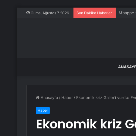
Mbappe ve
Cuma, Ağustos 7 2026
Son Dakika Haberleri
ANASAY
Anasayfa
/
Haber
/
Ekonomik kriz Galler’i vurdu: Ev
Haber
Ekonomik kriz Ga