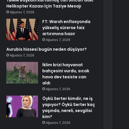
TBMM Başkanı Kurtulmuş’tan Sincan’daki
Helikopter Kazası İçin Taziye Mesajı
Ağustos 7, 2026
FT: Warsh enflasyonda
yükseliş sürerse faiz
artırımına hazır
Ağustos 7, 2026
Aurubis hissesi bugün neden düşüyor?
Ağustos 7, 2026
İklim krizi hayvanat
bahçesini vurdu, sıcak
hava dev tesiste can
aldı
Ağustos 7, 2026
Öykü Serter kimdir, ne iş
yapıyor? Öykü Serter kaç
yaşında, nereli, sevgilisi
kim?
Ağustos 7, 2026