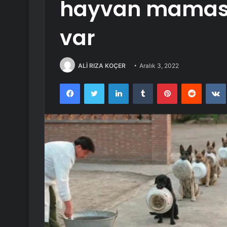
hayvan maması 
var
ALİ RIZA KOÇER
Aralık 3, 2022
Facebook
Twitter
LinkedIn
Tumblr
Pinterest
Reddit