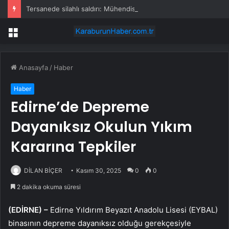
Tersanede silahlı saldırı: Mühendis, üretim müdürünü vurdu
Menü
Anasayfa
/
Haber
Haber
Edirne’de Depreme
Dayanıksız Okulun Yıkım
Kararına Tepkiler
DİLAN BİÇER
Kasım 30, 2025
0
0
2 dakika okuma süresi
(EDİRNE) –
Edirne Yıldırım Beyazıt Anadolu Lisesi (EYBAL)
binasının depreme dayanıksız olduğu gerekçesiyle