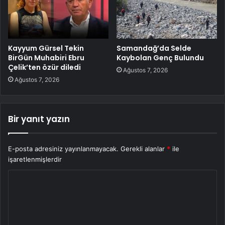
Kayyum Gürsel Tekin
Samandağ’da Selde
BirGün Muhabiri Ebru
Kaybolan Genç Bulundu
Çelik’ten özür diledi
Ağustos 7, 2026
Ağustos 7, 2026
Bir yanıt yazın
E-posta adresiniz yayınlanmayacak.
Gerekli alanlar
*
ile
işaretlenmişlerdir
Y
o
r
u