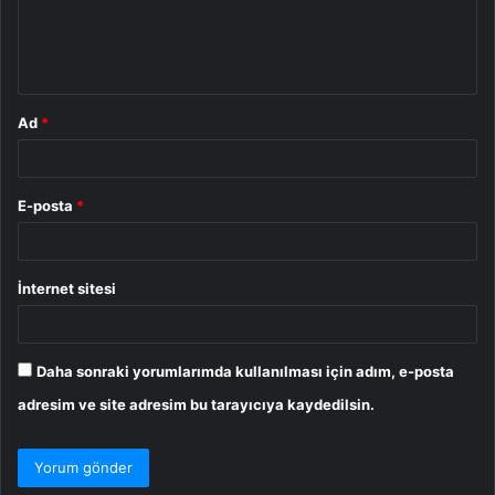
m
*
Ad
*
E-posta
*
İnternet sitesi
Daha sonraki yorumlarımda kullanılması için adım, e-posta
adresim ve site adresim bu tarayıcıya kaydedilsin.