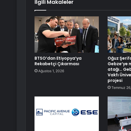
İlgili Makaleler
BTSO’dan Etiyopya’ya
Oğuz Şerif
Rekabetçi Çıkarması
Gebze’ye m
atağı… Geb
Ağustos 1, 2026
Vakfı Üniv
projesi
Temmuz 26,