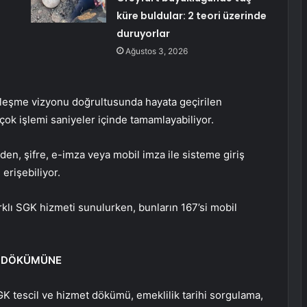
küre buldular: 2 teori üzerinde
duruyorlar
Ağustos 3, 2026
alleşme vizyonu doğrultusunda hayata geçirilen
 çok işlemi saniyeler içinde tamamlayabiliyor.
den, şifre, e-imza veya mobil imza ile sisteme giriş
erişebiliyor.
rklı SGK hizmeti sunulurken, bunların 167’si mobil
T DÖKÜMÜNE
GK tescil ve hizmet dökümü, emeklilik tarihi sorgulama,