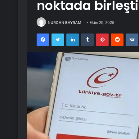
noktada birleşti
NURCAN BAYRAM
Ekim 29, 2025
Facebook
Twitter
LinkedIn
Tumblr
Pinterest
Reddit