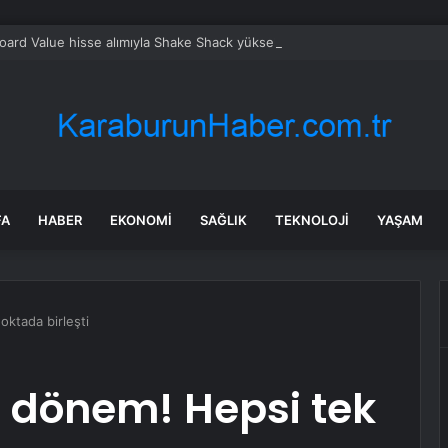
oard Value hisse alımıyla Shake Shack yükseldi
FA
HABER
EKONOMI
SAĞLIK
TEKNOLOJI
YAŞAM
oktada birleşti
i dönem! Hepsi tek