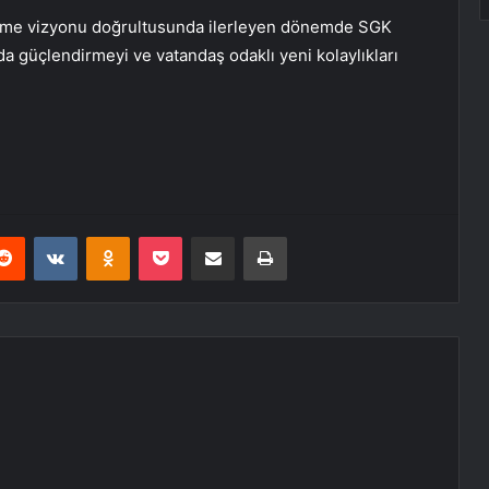
leşme vizyonu doğrultusunda ilerleyen dönemde SGK
 güçlendirmeyi ve vatandaş odaklı yeni kolaylıkları
erest
Reddit
VKontakte
Odnoklassniki
Pocket
E-Posta ile paylaş
Yazdır