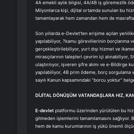
4A emekli aylık bilgisi, 4A/4B iş göremezlik 
Milyonlarca kişi, dijital ortamda sunulan bu hiz
tamamlayarak hem zamandan hem de masraftan 
Son yıllarda e-Devlet’ten erişime açılan yenilik
yapılabiliyor, ?kamu görevlilerinin borçlanma ve
gerçekleştirilebiliyor, yurt dışı hizmet ve ikame
mirasçılarının talepleri çevrim içi alınabiliyor,
ulaştırılıyor, işveren şifre alımı ve e-Bildirge k
yapılabiliyor, 4B prim ödeme, borç sorgulama ve
sayılı Kanun kapsamındaki “borcu yoktur” belgele
DİJİTAL DÖNÜŞÜM VATANDAŞLARA HIZ, KA
E-devlet
platformu üzerinden yürütülen bu hiz
gitmeden işlemlerini tamamlamasını sağlıyor. B
hem de kamu kurumlarının iş yükü önemli ölçüd