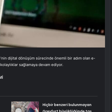
e’nin dijital dönüşüm sürecinde önemli bir adım olan e-
kolaylıklar sağlamaya devam ediyor.
Mİ
Hiçbir benzeri bulunmayan
Greyfurt büyüklüğünde taş