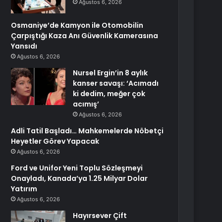
Ağustos 6, 2026
Osmaniye’de Kamyon ile Otomobilin
Çarpıştığı Kaza Anı Güvenlik Kamerasına
Yansıdı
Ağustos 6, 2026
Nursel Ergin’in 8 aylık
kanser savaşı: ‘Acımadı
ki dedim, meğer çok
acımış’
Ağustos 6, 2026
Adli Tatil Başladı… Mahkemelerde Nöbetçi
Heyetler Görev Yapacak
Ağustos 6, 2026
Ford ve Unifor Yeni Toplu Sözleşmeyi
Onayladı, Kanada’ya 1.25 Milyar Dolar
Yatırım
Ağustos 6, 2026
Hayırsever Çift