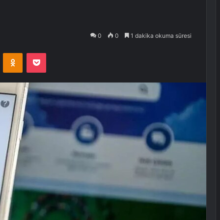
0
0
1 dakika okuma süresi
VKontakte
Odnoklassniki
Pocket