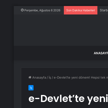
Starb
Perşembe, Ağustos 6 2026
Son Dakika Haberleri
ANASAY
Anasayfa
/
İş
/
e-Devlet’te yeni dönem! Hepsi tek n
İş
e-Devlet’te yen